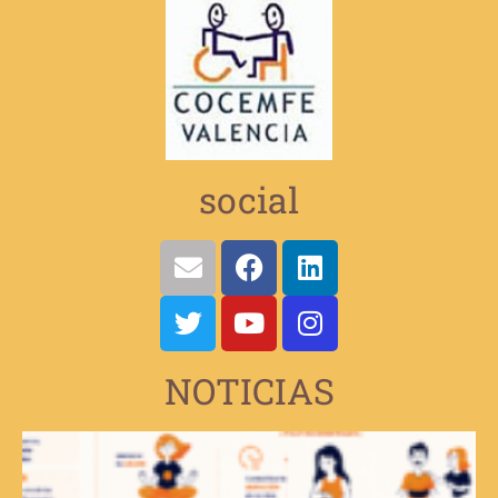
social
NOTICIAS
V
e