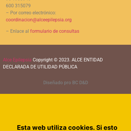
600 315079
– Por correo electrónico:
coordinacion@alceepilepsia.org
– Enlace al
formulario de consultas
Alce Epilepsia
Copyright © 2023.
ALCE ENTIDAD
DECLARADA DE UTILIDAD PÚBLICA
Diseñado pro BC D&D
Esta web utiliza cookies. Si esto