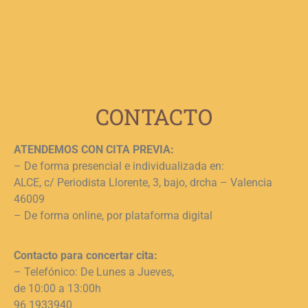
e
n
c
c
j
L
CONTACTO
ATENDEMOS CON CITA PREVIA:
– De forma presencial e individualizada en:
ALCE, c/ Periodista Llorente, 3, bajo, drcha – Valencia
46009
– De forma online, por plataforma digital
Contacto para concertar cita:
– Telefónico: De Lunes a Jueves,
de 10:00 a 13:00h
96 1933940