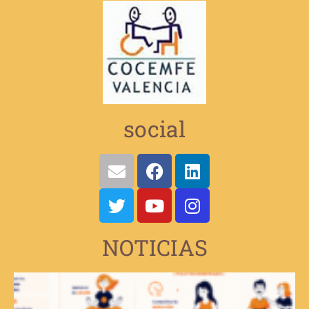
social
NOTICIAS
V
e