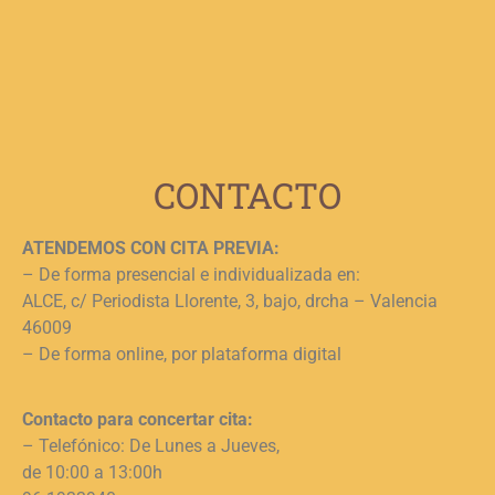
e
n
c
c
j
L
CONTACTO
ATENDEMOS CON CITA PREVIA:
– De forma presencial e individualizada en:
ALCE, c/ Periodista Llorente, 3, bajo, drcha – Valencia
46009
– De forma online, por plataforma digital
Contacto para concertar cita:
– Telefónico: De Lunes a Jueves,
de 10:00 a 13:00h