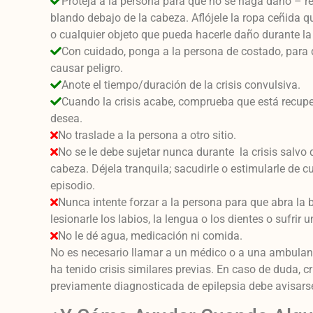
Proteja a la persona para que no se haga daño – ret
blando debajo de la cabeza. Aflójele la ropa ceñida que
o cualquier objeto que pueda hacerle daño durante la 
Con cuidado, ponga a la persona de costado, para q
causar peligro.
Anote el tiempo/duración de la crisis convulsiva.
Cuando la crisis acabe, comprueba que está recuper
desea.
No traslade a la persona a otro sitio.
No se le debe sujetar nunca durante la crisis salv
cabeza. Déjela tranquila; sacudirle o estimularle de c
episodio.
Nunca intente forzar a la persona para que abra la 
lesionarle los labios, la lengua o los dientes o sufri
No le dé agua, medicación ni comida.
No es necesario llamar a un médico o a una ambulanci
ha tenido crisis similares previas. En caso de duda, cr
previamente diagnosticada de epilepsia debe avisarse