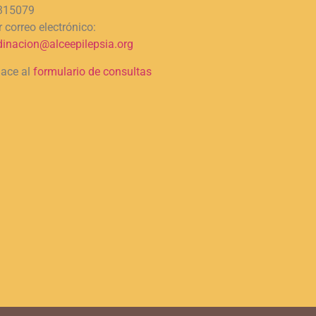
315079
 correo electrónico:
dinacion@alceepilepsia.org
lace al
formulario de consultas