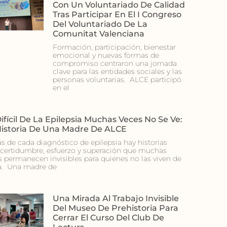
Con Un Voluntariado De Calidad
Tras Participar En El I Congreso
Del Voluntariado De La
Comunitat Valenciana
Formación, participación, bienestar
emocional y nuevas formas de
compromiso centraron una jornada
clave para las entidades sociales y las
personas voluntarias. ALCE participó
en el
ifícil De La Epilepsia Muchas Veces No Se Ve:
Historia De Una Madre De ALCE
ás de cada diagnóstico de epilepsia hay historias
ncertidumbre, esfuerzo y superación que muchas
s permanecen invisibles para quienes no las viven de
a. Una madre de
Una Mirada Al Trabajo Invisible
Del Museo De Prehistoria Para
Cerrar El Curso Del Club De