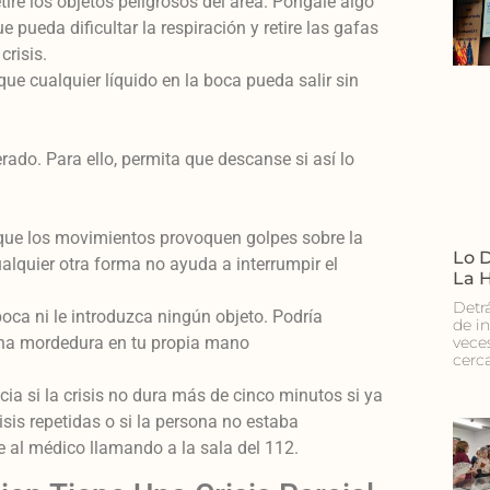
ire los objetos peligrosos del área. Póngale algo
 pueda dificultar la respiración y retire las gafas
crisis.
ue cualquier líquido en la boca pueda salir sin
ado. Para ello, permita que descanse si así lo
o que los movimientos provoquen golpes sobre la
Lo D
ualquier otra forma no ayuda a interrumpir el
La 
Detr
boca ni le introduzca ningún objeto. Podría
de i
r una mordedura en tu propia mano
vece
cerc
a si la crisis no dura más de cinco minutos si ya
isis repetidas o si la persona no estaba
 al médico llamando a la sala del 112.