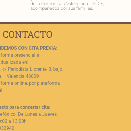
de la Comunidad Valenciana – ALCE,
acompañados por sus familias,
CONTACTO
DEMOS CON CITA PREVIA:
 forma presencial e
idualizada en:
 c/ Periodista Llorente, 3, bajo,
a – Valencia 46009
 forma online, por plataforma
al
acto para concertar cita:
lefónico: De Lunes a Jueves,
0:00 a 13:00h
933940