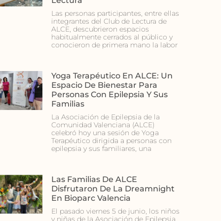
Lectura
Las personas participantes, entre ellas
integrantes del Club de Lectura de
ALCE, descubrieron espacios
habitualmente cerrados al público y
conocieron de primera mano la labor
Yoga Terapéutico En ALCE: Un
Espacio De Bienestar Para
Personas Con Epilepsia Y Sus
Familias
La Asociación de Epilepsia de la
Comunidad Valenciana (ALCE)
celebró hoy una sesión de Yoga
Terapéutico dirigida a personas con
epilepsia y sus familiares, una
Las Familias De ALCE
Disfrutaron De La Dreamnight
En Bioparc Valencia
El pasado viernes 5 de junio, los niños
y niñas de la Asociación de Epilepsia