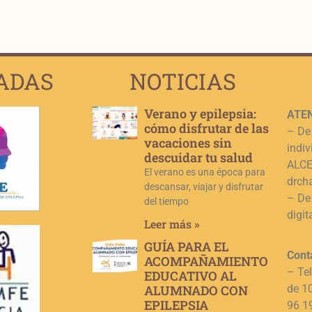
ADAS
NOTICIAS
Verano y epilepsia:
ATEN
cómo disfrutar de las
– De
vacaciones sin
indiv
descuidar tu salud
ALCE,
El verano es una época para
drch
descansar, viajar y disfrutar
– De
del tiempo
digit
Leer más »
GUÍA PARA EL
Cont
ACOMPAÑAMIENTO
– Te
EDUCATIVO AL
ALUMNADO CON
de 1
EPILEPSIA
96 1