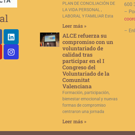
PLAN DE CONCILIACIÓN DE
600 
LA VIDA PERSONAL ,
– Por
al
LABORAL Y FAMILIAR Esta
coor
Leer más »
– En
ALCE refuerza su
compromiso con un
voluntariado de
calidad tras
participar en el I
Congreso del
Voluntariado de la
Comunitat
Valenciana
Formación, participación,
bienestar emocional y nuevas
formas de compromiso
centraron una jornada
Leer más »