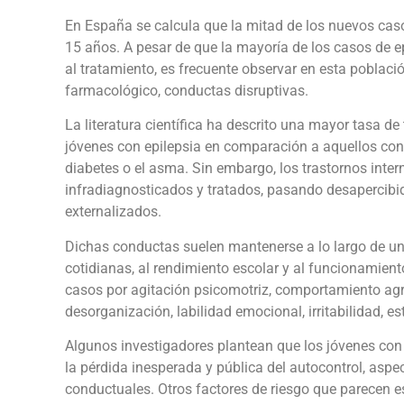
En España se calcula que la mitad de los nuevos cas
15 años. A pesar de que la mayoría de los casos de e
al tratamiento, es frecuente observar en esta poblaci
farmacológico, conductas disruptivas.
La literatura científica ha descrito una mayor tasa d
jóvenes con epilepsia en comparación a aquellos con 
diabetes o el asma. Sin embargo, los trastornos inter
infradiagnosticados y tratados, pasando desapercibido
externalizados.
Dichas conductas suelen mantenerse a lo largo de un
cotidianas, al rendimiento escolar y al funcionamient
casos por agitación psicomotriz, comportamiento agre
desorganización, labilidad emocional, irritabilidad, e
Algunos investigadores plantean que los jóvenes con
la pérdida inesperada y pública del autocontrol, asp
conductuales. Otros factores de riesgo que parecen es