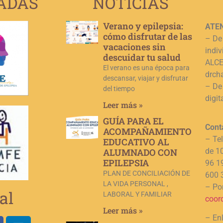
ADAS
NOTICIAS
Verano y epilepsia:
ATEN
cómo disfrutar de las
– De
vacaciones sin
indiv
descuidar tu salud
ALCE,
El verano es una época para
drch
descansar, viajar y disfrutar
– De
del tiempo
digit
Leer más »
GUÍA PARA EL
Cont
ACOMPAÑAMIENTO
– Te
EDUCATIVO AL
ALUMNADO CON
de 1
EPILEPSIA
96 1
PLAN DE CONCILIACIÓN DE
600 
LA VIDA PERSONAL ,
– Por
al
LABORAL Y FAMILIAR
coor
Leer más »
– En