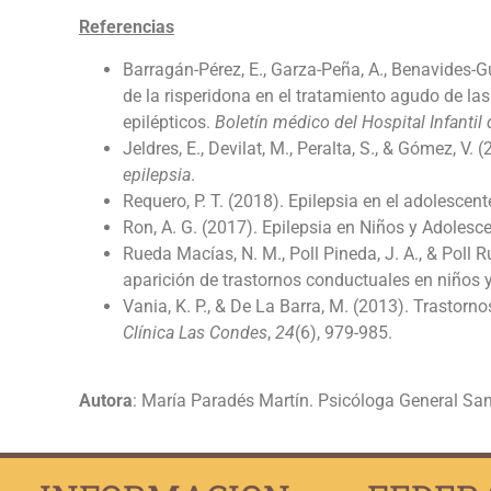
Referencias
Barragán-Pérez, E., Garza-Peña, A., Benavides-Gu
de la risperidona en el tratamiento agudo de la
epilépticos.
Boletín médico del Hospital Infantil
Jeldres, E., Devilat, M., Peralta, S., & Gómez, V
epilepsia
.
Requero, P. T. (2018). Epilepsia en el adolescent
Ron, A. G. (2017). Epilepsia en Niños y Adolesce
Rueda Macías, N. M., Poll Pineda, J. A., & Poll 
aparición de trastornos conductuales en niños 
Vania, K. P., & De La Barra, M. (2013). Trastorn
Clínica Las Condes
,
24
(6), 979-985.
Autora
: María Paradés Martín. Psicóloga General Sa