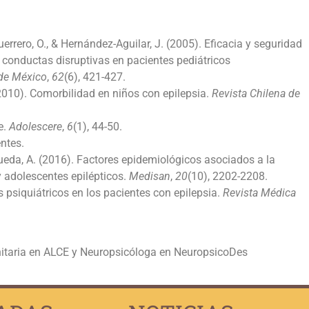
errero, O., & Hernández-Aguilar, J. (2005). Eficacia y seguridad
s conductas disruptivas en pacientes pediátricos
 de México
,
62
(6), 421-427.
. (2010). Comorbilidad en niños con epilepsia.
Revista Chilena de
e.
Adolescere
,
6
(1), 44-50.
ntes.
Rueda, A. (2016). Factores epidemiológicos asociados a la
y adolescentes epilépticos.
Medisan
,
20
(10), 2202-2208.
os psiquiátricos en los pacientes con epilepsia.
Revista Médica
nitaria en ALCE y Neuropsicóloga en NeuropsicoDes