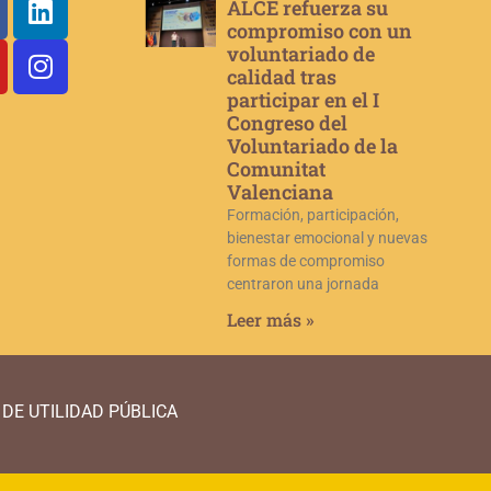
ALCE refuerza su
compromiso con un
voluntariado de
calidad tras
participar en el I
Congreso del
Voluntariado de la
Comunitat
Valenciana
Formación, participación,
bienestar emocional y nuevas
formas de compromiso
centraron una jornada
Leer más »
DE UTILIDAD PÚBLICA