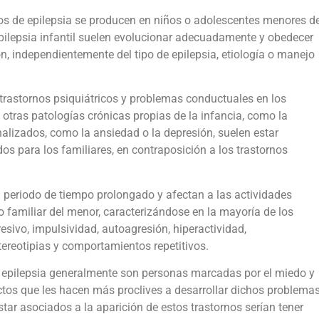
os de epilepsia se producen en niños o adolescentes menores d
pilepsia infantil suelen evolucionar adecuadamente y obedecer
ón, independientemente del tipo de epilepsia, etiología o manejo
e trastornos psiquiátricos y problemas conductuales en los
otras patologías crónicas propias de la infancia, como la
nalizados, como la ansiedad o la depresión, suelen estar
s para los familiares, en contraposición a los trastornos
 periodo de tiempo prolongado y afectan a las actividades
o familiar del menor, caracterizándose en la mayoría de los
sivo, impulsividad, autoagresión, hiperactividad,
stereotipias y comportamientos repetitivos.
 epilepsia generalmente son personas marcadas por el miedo y
ectos que les hacen más proclives a desarrollar dichos problema
tar asociados a la aparición de estos trastornos serían tener