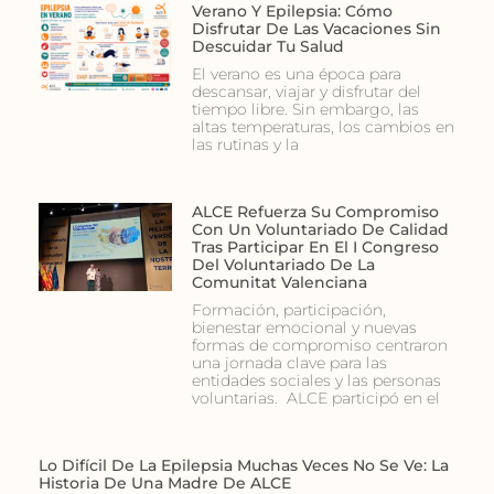
Verano Y Epilepsia: Cómo
Disfrutar De Las Vacaciones Sin
Descuidar Tu Salud
El verano es una época para
descansar, viajar y disfrutar del
tiempo libre. Sin embargo, las
altas temperaturas, los cambios en
las rutinas y la
ALCE Refuerza Su Compromiso
Con Un Voluntariado De Calidad
Tras Participar En El I Congreso
Del Voluntariado De La
Comunitat Valenciana
Formación, participación,
bienestar emocional y nuevas
formas de compromiso centraron
una jornada clave para las
entidades sociales y las personas
voluntarias. ALCE participó en el
Lo Difícil De La Epilepsia Muchas Veces No Se Ve: La
Historia De Una Madre De ALCE