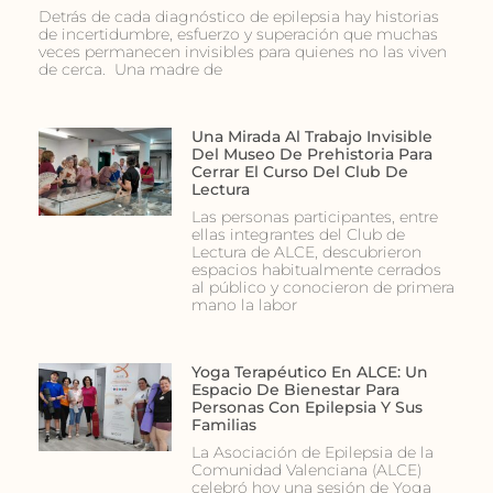
Detrás de cada diagnóstico de epilepsia hay historias
de incertidumbre, esfuerzo y superación que muchas
veces permanecen invisibles para quienes no las viven
de cerca. Una madre de
Una Mirada Al Trabajo Invisible
Del Museo De Prehistoria Para
Cerrar El Curso Del Club De
Lectura
Las personas participantes, entre
ellas integrantes del Club de
Lectura de ALCE, descubrieron
espacios habitualmente cerrados
al público y conocieron de primera
mano la labor
Yoga Terapéutico En ALCE: Un
Espacio De Bienestar Para
Personas Con Epilepsia Y Sus
Familias
La Asociación de Epilepsia de la
Comunidad Valenciana (ALCE)
celebró hoy una sesión de Yoga