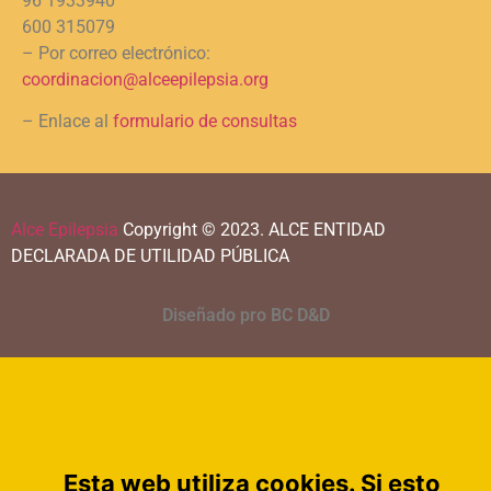
96 1933940
600 315079
– Por correo electrónico:
coordinacion@alceepilepsia.org
– Enlace al
formulario de consultas
Alce Epilepsia
Copyright © 2023.
ALCE ENTIDAD
DECLARADA DE UTILIDAD PÚBLICA
Diseñado pro BC D&D
Esta web utiliza cookies. Si esto