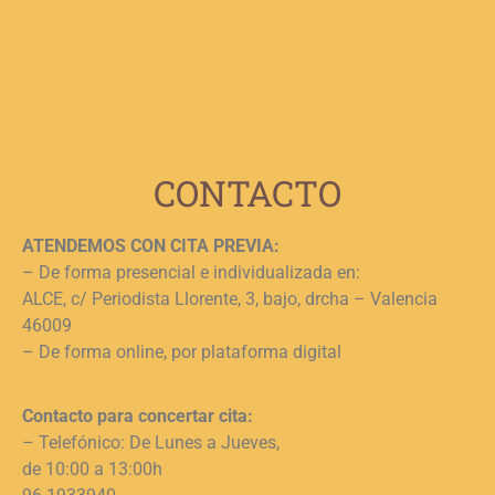
e
n
c
c
j
L
CONTACTO
ATENDEMOS CON CITA PREVIA:
– De forma presencial e individualizada en:
ALCE, c/ Periodista Llorente, 3, bajo, drcha – Valencia
46009
– De forma online, por plataforma digital
Contacto para concertar cita:
– Telefónico: De Lunes a Jueves,
de 10:00 a 13:00h