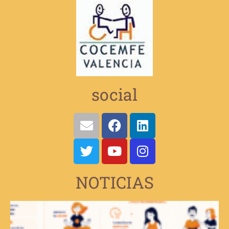
social
NOTICIAS
V
e