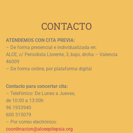
j
L
CONTACTO
ATENDEMOS CON CITA PREVIA:
– De forma presencial e individualizada en:
ALCE, c/ Periodista Llorente, 3, bajo, drcha – Valencia
46009
– De forma online, por plataforma digital
Contacto para concertar cita:
– Telefónico: De Lunes a Jueves,
de 10:00 a 13:00h
96 1933940
600 315079
– Por correo electrónico:
coordinacion@alceepilepsia.org