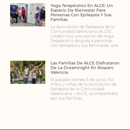
Yoga Terapéutico En ALCE: Un
Espacio De Bienestar Para
Personas Con Epilepsia Y Sus
Familias
La Asociación de Epilepsia de la
Comunidad Valenciana (ALCE)
celebró hoy una sesión de Yoga
Terapéutico dirigida a personas
con epilepsia y sus familiares, una
Las Familias De ALCE Disfrutaron
De La Dreamnight En Bioparc
Valencia
El pasado viernes 5 de junio, los
niños y niñas de la Asociación de
Epilepsia de la Comunidad
Valenciana – ALCE, acompañados
por sus familias,