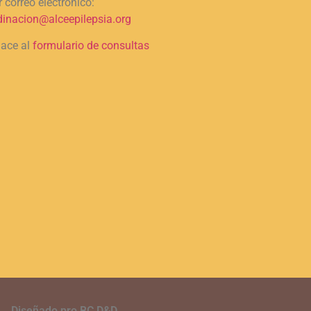
 correo electrónico:
dinacion@alceepilepsia.org
lace al
formulario de consultas
Diseñado pro BC D&D