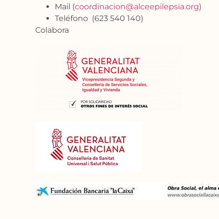
Mail (
coordinacion@alceepilepsia.org
)
Teléfono (623 540 140)
Colabora