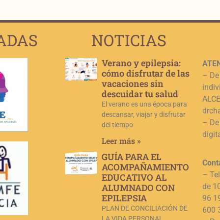
ADAS
NOTICIAS
Verano y epilepsia:
ATEN
cómo disfrutar de las
– De
vacaciones sin
indiv
descuidar tu salud
ALCE,
El verano es una época para
drch
descansar, viajar y disfrutar
– De
del tiempo
digit
Leer más »
GUÍA PARA EL
Cont
ACOMPAÑAMIENTO
– Te
EDUCATIVO AL
ALUMNADO CON
de 1
EPILEPSIA
96 1
PLAN DE CONCILIACIÓN DE
600 
LA VIDA PERSONAL ,