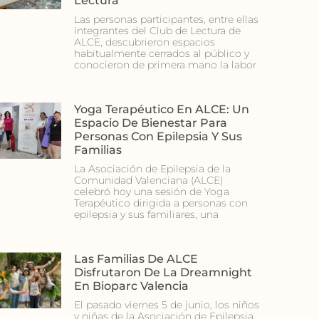
Lectura
Las personas participantes, entre ellas
integrantes del Club de Lectura de
ALCE, descubrieron espacios
habitualmente cerrados al público y
conocieron de primera mano la labor
Yoga Terapéutico En ALCE: Un
Espacio De Bienestar Para
Personas Con Epilepsia Y Sus
Familias
La Asociación de Epilepsia de la
Comunidad Valenciana (ALCE)
celebró hoy una sesión de Yoga
Terapéutico dirigida a personas con
epilepsia y sus familiares, una
Las Familias De ALCE
Disfrutaron De La Dreamnight
En Bioparc Valencia
El pasado viernes 5 de junio, los niños
y niñas de la Asociación de Epilepsia