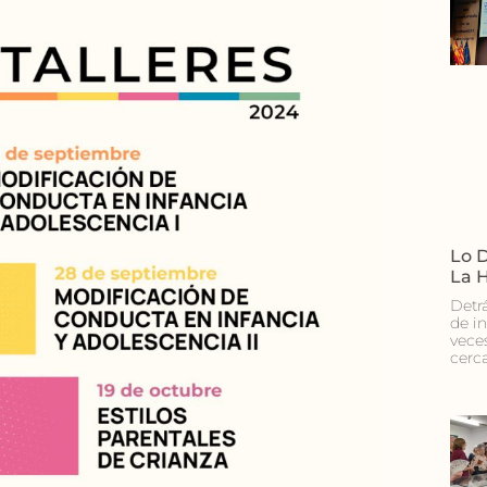
Lo D
La 
Detr
de i
vece
cerc