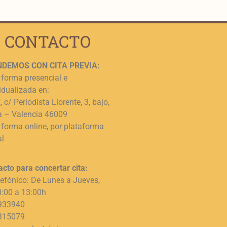
CONTACTO
DEMOS CON CITA PREVIA:
 forma presencial e
idualizada en:
 c/ Periodista Llorente, 3, bajo,
a – Valencia 46009
 forma online, por plataforma
al
acto para concertar cita:
lefónico: De Lunes a Jueves,
0:00 a 13:00h
933940
315079