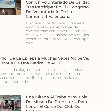
Con Un Voluntariado De Calidad
Tras Participar En El I Congreso
Del Voluntariado De La
Comunitat Valenciana
Formación, participación, bienestar
emocional y nuevas formas de
compromiso centraron una jornada
clave para las entidades sociales y las
personas voluntarias. ALCE participó
en el
ifícil De La Epilepsia Muchas Veces No Se Ve:
Historia De Una Madre De ALCE
ás de cada diagnóstico de epilepsia hay historias
ncertidumbre, esfuerzo y superación que muchas
s permanecen invisibles para quienes no las viven de
a. Una madre de
Una Mirada Al Trabajo Invisible
Del Museo De Prehistoria Para
Cerrar El Curso Del Club De