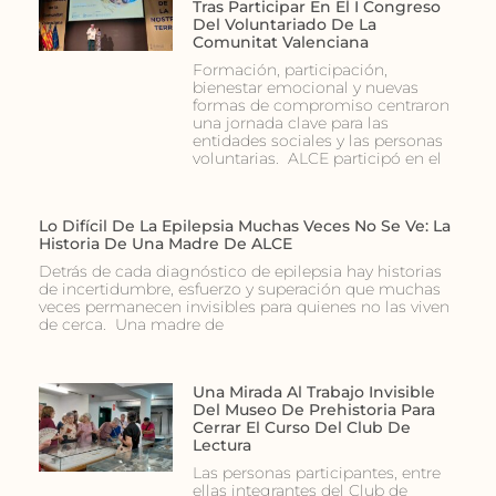
Tras Participar En El I Congreso
Del Voluntariado De La
Comunitat Valenciana
Formación, participación,
bienestar emocional y nuevas
formas de compromiso centraron
una jornada clave para las
entidades sociales y las personas
voluntarias. ALCE participó en el
Lo Difícil De La Epilepsia Muchas Veces No Se Ve: La
Historia De Una Madre De ALCE
Detrás de cada diagnóstico de epilepsia hay historias
de incertidumbre, esfuerzo y superación que muchas
veces permanecen invisibles para quienes no las viven
de cerca. Una madre de
Una Mirada Al Trabajo Invisible
Del Museo De Prehistoria Para
Cerrar El Curso Del Club De
Lectura
Las personas participantes, entre
ellas integrantes del Club de