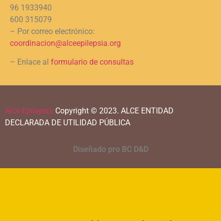
96 1933940
600 315079
– Por correo electrónico:
coordinacion@alceepilepsia.org
– Enlace al
formulario de consultas
Alce Epilepsia
Copyright © 2023.
ALCE ENTIDAD
DECLARADA DE UTILIDAD PÚBLICA
Diseñado pro BC D&D