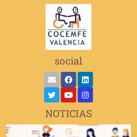
social
NOTICIAS
V
e