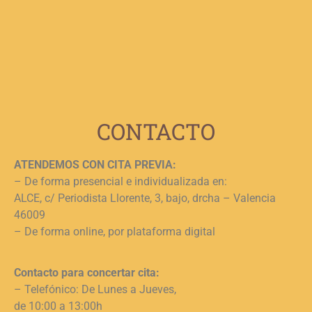
b
e
n
c
c
j
L
CONTACTO
ATENDEMOS CON CITA PREVIA:
– De forma presencial e individualizada en:
ALCE, c/ Periodista Llorente, 3, bajo, drcha – Valencia
46009
– De forma online, por plataforma digital
Contacto para concertar cita:
– Telefónico: De Lunes a Jueves,
de 10:00 a 13:00h