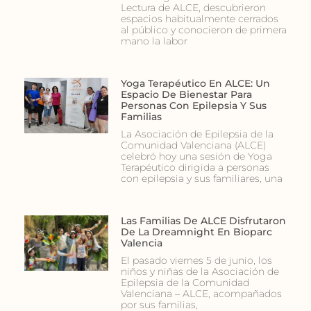
Lectura de ALCE, descubrieron
espacios habitualmente cerrados
al público y conocieron de primera
mano la labor
Yoga Terapéutico En ALCE: Un
Espacio De Bienestar Para
Personas Con Epilepsia Y Sus
Familias
La Asociación de Epilepsia de la
Comunidad Valenciana (ALCE)
celebró hoy una sesión de Yoga
Terapéutico dirigida a personas
con epilepsia y sus familiares, una
Las Familias De ALCE Disfrutaron
De La Dreamnight En Bioparc
Valencia
El pasado viernes 5 de junio, los
niños y niñas de la Asociación de
Epilepsia de la Comunidad
Valenciana – ALCE, acompañados
por sus familias,