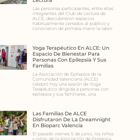
Lectura
Las personas participantes, entre ellas
integrantes del Club de Lectura de
ALCE, descubrieron espacios
habitualmente cerrados al público y
conocieron de primera mano la labor
Yoga Terapéutico En ALCE: Un
Espacio De Bienestar Para
Personas Con Epilepsia Y Sus
Familias
La Asociación de Epilepsia de la
Comunidad Valenciana (ALCE)
celebró hoy una sesión de Yoga
Terapéutico dirigida a personas con
epilepsia y sus familiares, una
Las Familias De ALCE
Disfrutaron De La Dreamnight
En Bioparc Valencia
El pasado viernes 5 de junio, los niños
y niñas de la Asociación de Epilepsia