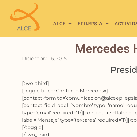
ALCE
EPILEPSIA
ACTIVID
Mercedes 
Diciembre 16, 2015
Presi
[two_third]
[toggle title=»Contacto Mercedes»]
[contact-form to=’comunicacion@alceepilepsia.
[contact-field label=’Nombre’ type=’name’ requir
type=’email’ required=’1’/][contact-field label=’T
label=’Mensaje’ type=’textarea’ required=’1’/][/c
[/toggle]
[/two_third]