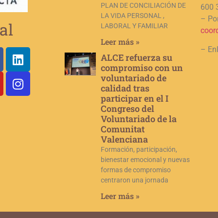
PLAN DE CONCILIACIÓN DE
600 
LA VIDA PERSONAL ,
– Por
al
LABORAL Y FAMILIAR
coor
Leer más »
– En
ALCE refuerza su
compromiso con un
voluntariado de
calidad tras
participar en el I
Congreso del
Voluntariado de la
Comunitat
Valenciana
Formación, participación,
bienestar emocional y nuevas
formas de compromiso
centraron una jornada
Leer más »