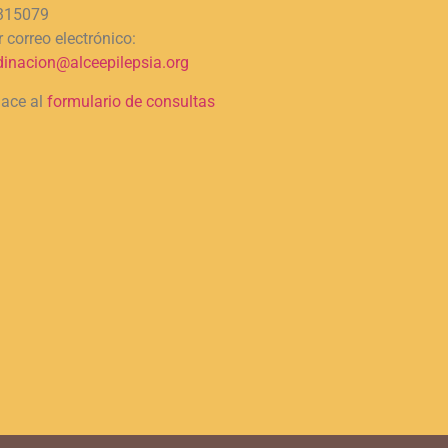
315079
 correo electrónico:
dinacion@alceepilepsia.org
lace al
formulario de consultas