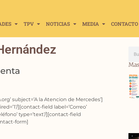
ADES
TPV
NOTICIAS
MEDIA
CONTACTO
Hernández
Mas
denta
org’ subject=’A la Atencion de Mercedes’]
ed=’1’/][contact-field label=’Correo’
eléfono’ type=’text’/][contact-field
ontact-form]