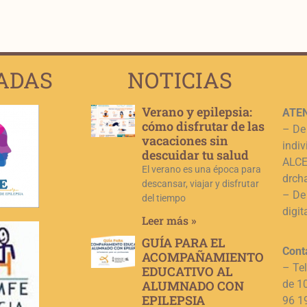
ADAS
NOTICIAS
Verano y epilepsia:
ATEN
cómo disfrutar de las
– De
vacaciones sin
indiv
descuidar tu salud
ALCE,
El verano es una época para
drch
descansar, viajar y disfrutar
– De
del tiempo
digit
Leer más »
GUÍA PARA EL
Cont
ACOMPAÑAMIENTO
– Te
EDUCATIVO AL
ALUMNADO CON
de 1
EPILEPSIA
96 1