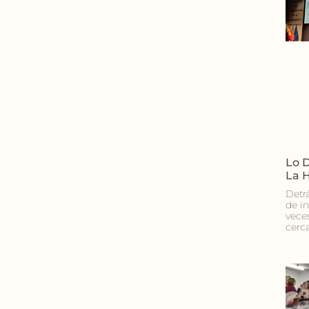
Lo D
La 
Detr
de i
vece
cerc