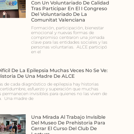
Con Un Voluntariado De Calidad
Tras Participar En El I Congreso
Del Voluntariado De La
Comunitat Valenciana
Formación, participación, bienestar
emocional y nuevas formas de
compromiso centraron una jornada
clave para las entidades sociales y las
personas voluntarias. ALCE participó
en el
ifícil De La Epilepsia Muchas Veces No Se Ve:
Historia De Una Madre De ALCE
ás de cada diagnóstico de epilepsia hay historias
ncertidumbre, esfuerzo y superación que muchas
s permanecen invisibles para quienes no las viven de
a. Una madre de
Una Mirada Al Trabajo Invisible
Del Museo De Prehistoria Para
Cerrar El Curso Del Club De