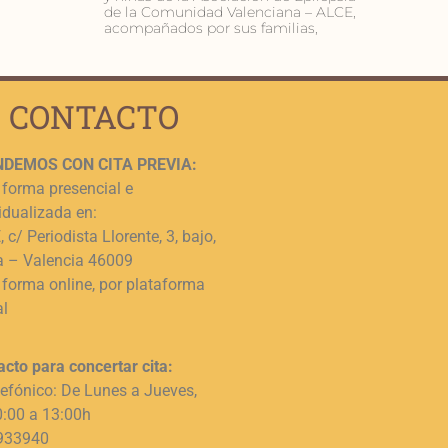
de la Comunidad Valenciana – ALCE,
acompañados por sus familias,
CONTACTO
DEMOS CON CITA PREVIA:
 forma presencial e
idualizada en:
 c/ Periodista Llorente, 3, bajo,
a – Valencia 46009
 forma online, por plataforma
al
acto para concertar cita:
lefónico: De Lunes a Jueves,
0:00 a 13:00h
933940