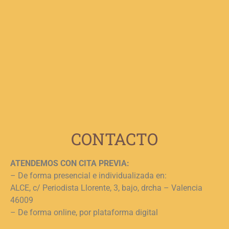
C
V
F
p
b
e
n
c
c
j
L
CONTACTO
ATENDEMOS CON CITA PREVIA:
– De forma presencial e individualizada en:
ALCE, c/ Periodista Llorente, 3, bajo, drcha – Valencia
46009
– De forma online, por plataforma digital