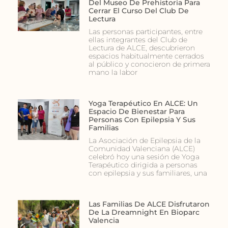
Del Museo De Prehistoria Para
Cerrar El Curso Del Club De
Lectura
Las personas participantes, entre
ellas integrantes del Club de
Lectura de ALCE, descubrieron
espacios habitualmente cerrados
al público y conocieron de primera
mano la labor
Yoga Terapéutico En ALCE: Un
Espacio De Bienestar Para
Personas Con Epilepsia Y Sus
Familias
La Asociación de Epilepsia de la
Comunidad Valenciana (ALCE)
celebró hoy una sesión de Yoga
Terapéutico dirigida a personas
con epilepsia y sus familiares, una
Las Familias De ALCE Disfrutaron
De La Dreamnight En Bioparc
Valencia