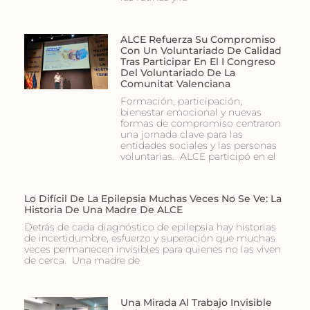
ALCE Refuerza Su Compromiso
Con Un Voluntariado De Calidad
Tras Participar En El I Congreso
Del Voluntariado De La
Comunitat Valenciana
Formación, participación,
bienestar emocional y nuevas
formas de compromiso centraron
una jornada clave para las
entidades sociales y las personas
voluntarias. ALCE participó en el
Lo Difícil De La Epilepsia Muchas Veces No Se Ve: La
Historia De Una Madre De ALCE
Detrás de cada diagnóstico de epilepsia hay historias
de incertidumbre, esfuerzo y superación que muchas
veces permanecen invisibles para quienes no las viven
de cerca. Una madre de
Una Mirada Al Trabajo Invisible