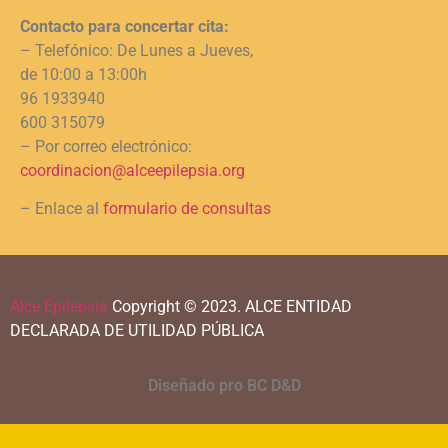
Contacto para concertar cita:
– Telefónico: De Lunes a Jueves,
de 10:00 a 13:00h
96 1933940
600 315079
– Por correo electrónico:
coordinacion@alceepilepsia.org
– Enlace al
formulario de consultas
Alce Epilepsia
Copyright © 2023.
ALCE ENTIDAD
DECLARADA DE UTILIDAD PÚBLICA
Diseñado pro BC D&D