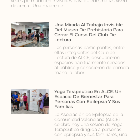
veces permanecen invisibles para quienes no las viven
de cerca. Una madre de
Una Mirada Al Trabajo Invisible
Del Museo De Prehistoria Para
Cerrar El Curso Del Club De
Lectura
Las personas participantes, entre
ellas integrantes del Club de
Lectura de ALCE, descubrieron
espacios habitualmente cerrados
al público y conocieron de primera
mano la labor
Yoga Terapéutico En ALCE: Un
Espacio De Bienestar Para
Personas Con Epilepsia Y Sus
Familias
La Asociación de Epilepsia de la
Comunidad Valenciana (ALCE)
celebró hoy una sesión de Yoga
Terapéutico dirigida a personas
con epilepsia y sus familiares, una