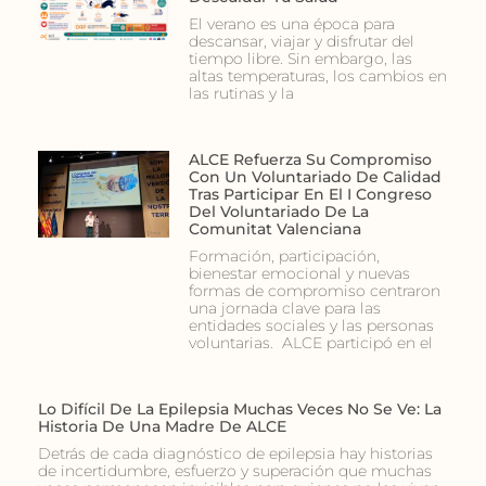
El verano es una época para
descansar, viajar y disfrutar del
tiempo libre. Sin embargo, las
altas temperaturas, los cambios en
las rutinas y la
ALCE Refuerza Su Compromiso
Con Un Voluntariado De Calidad
Tras Participar En El I Congreso
Del Voluntariado De La
Comunitat Valenciana
Formación, participación,
bienestar emocional y nuevas
formas de compromiso centraron
una jornada clave para las
entidades sociales y las personas
voluntarias. ALCE participó en el
Lo Difícil De La Epilepsia Muchas Veces No Se Ve: La
Historia De Una Madre De ALCE
Detrás de cada diagnóstico de epilepsia hay historias
de incertidumbre, esfuerzo y superación que muchas