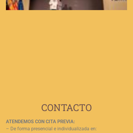
e
d
V
d
C
V
F
p
b
e
n
c
c
j
L
CONTACTO
ATENDEMOS CON CITA PREVIA:
– De forma presencial e individualizada en: