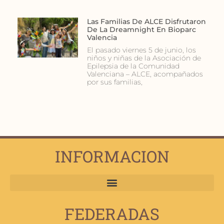
Las Familias De ALCE Disfrutaron
De La Dreamnight En Bioparc
Valencia
El pasado viernes 5 de junio, los
niños y niñas de la Asociación de
Epilepsia de la Comunidad
Valenciana – ALCE, acompañados
por sus familias,
INFORMACION
FEDERADAS