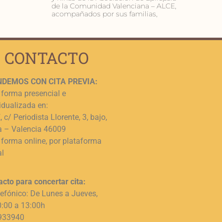
de la Comunidad Valenciana – ALCE,
acompañados por sus familias,
CONTACTO
DEMOS CON CITA PREVIA:
 forma presencial e
idualizada en:
 c/ Periodista Llorente, 3, bajo,
a – Valencia 46009
 forma online, por plataforma
al
acto para concertar cita:
lefónico: De Lunes a Jueves,
0:00 a 13:00h
933940