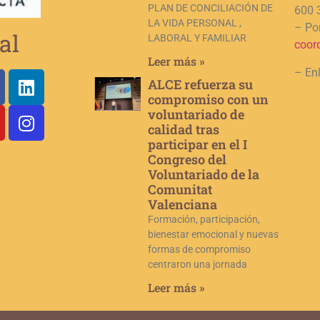
PLAN DE CONCILIACIÓN DE
600 
LA VIDA PERSONAL ,
– Por
al
LABORAL Y FAMILIAR
coor
Leer más »
– En
ALCE refuerza su
compromiso con un
voluntariado de
calidad tras
participar en el I
Congreso del
Voluntariado de la
Comunitat
Valenciana
Formación, participación,
bienestar emocional y nuevas
formas de compromiso
centraron una jornada
Leer más »