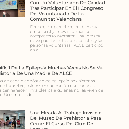
Con Un Voluntariado De Calidad
Tras Participar En El I Congreso
Del Voluntariado De La
Comunitat Valenciana
Formación, participación, bienestar
emocional y nuevas formas de
compromiso centraron una jornada
clave para las entidades sociales y las
personas voluntarias. ALCE participó
en el
ifícil De La Epilepsia Muchas Veces No Se Ve:
Historia De Una Madre De ALCE
ás de cada diagnóstico de epilepsia hay historias
ncertidumbre, esfuerzo y superación que muchas
s permanecen invisibles para quienes no las viven de
a. Una madre de
Una Mirada Al Trabajo Invisible
Del Museo De Prehistoria Para
Cerrar El Curso Del Club De