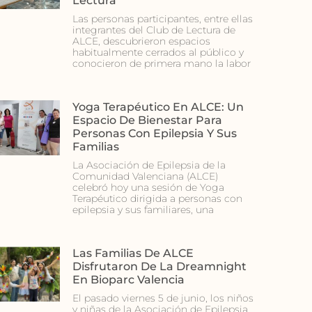
Lectura
Las personas participantes, entre ellas
integrantes del Club de Lectura de
ALCE, descubrieron espacios
habitualmente cerrados al público y
conocieron de primera mano la labor
Yoga Terapéutico En ALCE: Un
Espacio De Bienestar Para
Personas Con Epilepsia Y Sus
Familias
La Asociación de Epilepsia de la
Comunidad Valenciana (ALCE)
celebró hoy una sesión de Yoga
Terapéutico dirigida a personas con
epilepsia y sus familiares, una
Las Familias De ALCE
Disfrutaron De La Dreamnight
En Bioparc Valencia
El pasado viernes 5 de junio, los niños
y niñas de la Asociación de Epilepsia