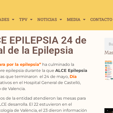
ADES
TPV
NOTICIAS
MEDIA
CONTACTO
 EPILEPSIA 24 de
 de la Epilepsia
Mas
a por la epilepsia”
ha culminado la
e epilepsia durante la que
ALCE Epilepsia
ivas que terminaron el 24 de mayo,
Día
tivos en el Hospital General de Castelló,
 de Valencia.
ios de la entidad atendieron las mesas para
CE desarrolla. El 22 estuvieron en el
cología de València, el 23 dieron información