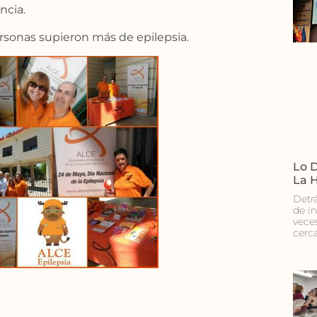
ncia.
ersonas supieron más de epilepsia.
Lo D
La 
Detr
de i
vece
cerc