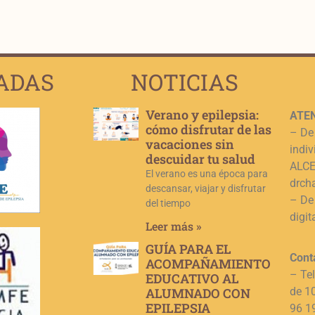
ADAS
NOTICIAS
Verano y epilepsia:
ATEN
cómo disfrutar de las
– De
vacaciones sin
indiv
descuidar tu salud
ALCE,
El verano es una época para
drch
descansar, viajar y disfrutar
– De
del tiempo
digit
Leer más »
GUÍA PARA EL
Cont
ACOMPAÑAMIENTO
– Te
EDUCATIVO AL
ALUMNADO CON
de 1
EPILEPSIA
96 1