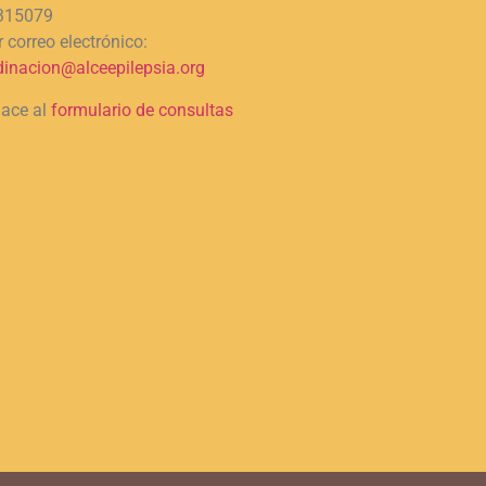
315079
 correo electrónico:
dinacion@alceepilepsia.org
lace al
formulario de consultas