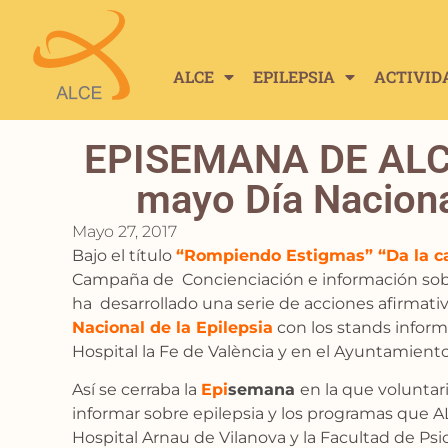
ALCE
EPILEPSIA
ACTIVID
EPISEMANA DE ALCE
mayo Día Nacional
Mayo 27, 2017
Bajo el título
“Rompiendo Estigmas” “Da la car
Campaña de Concienciación e información sobr
ha desarrollado una serie de acciones afirmat
Nacional de la Epilepsia
con los stands informa
Hospital la Fe de València y en el Ayuntamiento
Así se cerraba la
Epi
semana
en la que voluntar
informar sobre epilepsia y los programas que AL
Hospital Arnau de Vilanova y la Facultad de Psi