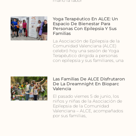
mano la labor
Yoga Terapéutico En ALCE: Un
Espacio De Bienestar Para
Personas Con Epilepsia Y Sus
Familias
La Asociación de Epilepsia de la
Comunidad Valenciana (ALCE)
celebró hoy una sesión de Yoga
Terapéutico dirigida a personas
con epilepsia y sus familiares, una
Las Familias De ALCE Disfrutaron
De La Dreamnight En Bioparc
Valencia
El pasado viernes 5 de junio, los
niños y niñas de la Asociación de
Epilepsia de la Comunidad
Valenciana – ALCE, acompañados
por sus familias,