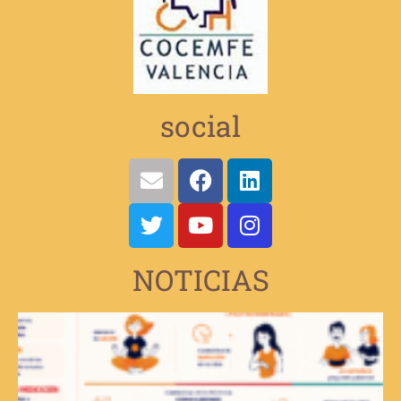
social
NOTICIAS
V
e
d
d