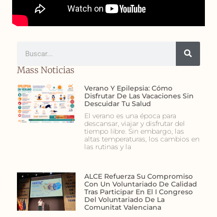
Mass Noticias
Verano Y Epilepsia: Cómo
Disfrutar De Las Vacaciones Sin
Descuidar Tu Salud
El verano es una época para
descansar, viajar y disfrutar del
tiempo libre. Sin embargo, las
altas temperaturas, los cambios en
las rutinas y la
ALCE Refuerza Su Compromiso
Con Un Voluntariado De Calidad
Tras Participar En El I Congreso
Del Voluntariado De La
Comunitat Valenciana