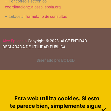
– Por correo electrónico:
coordinacion@alceepilepsia.org
– Enlace al
formulario de consultas
Alce Epilepsia
Copyright © 2023.
ALCE ENTIDAD
DECLARADA DE UTILIDAD PÚBLICA
Diseñado pro BC D&D
Esta web utiliza cookies. Si esto
te parece bien, simplemente sigue