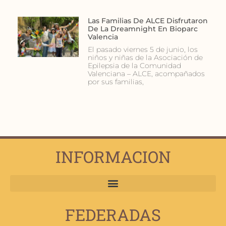
Las Familias De ALCE Disfrutaron
De La Dreamnight En Bioparc
Valencia
El pasado viernes 5 de junio, los
niños y niñas de la Asociación de
Epilepsia de la Comunidad
Valenciana – ALCE, acompañados
por sus familias,
INFORMACION
FEDERADAS