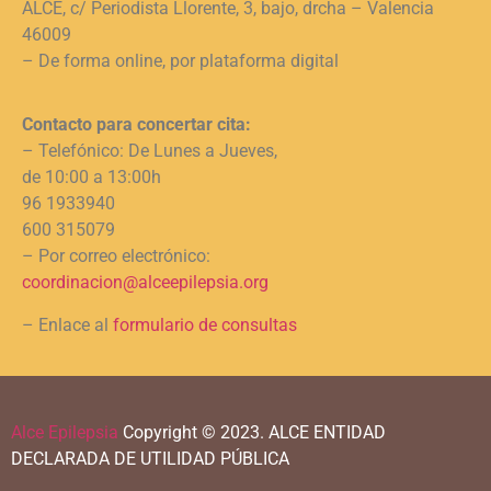
ALCE, c/ Periodista Llorente, 3, bajo, drcha – Valencia
46009
– De forma online, por plataforma digital
Contacto para concertar cita:
– Telefónico: De Lunes a Jueves,
de 10:00 a 13:00h
96 1933940
600 315079
– Por correo electrónico:
coordinacion@alceepilepsia.org
– Enlace al
formulario de consultas
Alce Epilepsia
Copyright © 2023.
ALCE ENTIDAD
DECLARADA DE UTILIDAD PÚBLICA