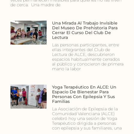
de cerca. Una madre de
Una Mirada Al Trabajo Invisible
Del Museo De Prehistoria Para
Cerrar El Curso Del Club De
Lectura
Las personas participantes, entre
ellas integrantes del Club de
Lectura de ALCE, descubrieron
espacios habitualmente cerrados
al público y conocieron de primera
mano la labor
Yoga Terapéutico En ALCE: Un
Espacio De Bienestar Para
Personas Con Epilepsia Y Sus
Familias
La Asociación de Epilepsia de la
Comunidad Valenciana (ALCE)
celebró hoy una sesión de Yoga
Terapéutico dirigida a personas
con epilepsia y sus familiares, una