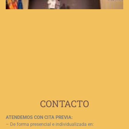
e
d
V
d
C
V
F
p
b
e
n
c
c
j
L
CONTACTO
ATENDEMOS CON CITA PREVIA:
– De forma presencial e individualizada en: