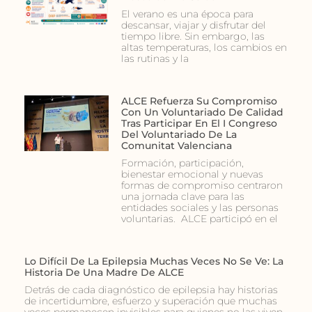
El verano es una época para
descansar, viajar y disfrutar del
tiempo libre. Sin embargo, las
altas temperaturas, los cambios en
las rutinas y la
ALCE Refuerza Su Compromiso
Con Un Voluntariado De Calidad
Tras Participar En El I Congreso
Del Voluntariado De La
Comunitat Valenciana
Formación, participación,
bienestar emocional y nuevas
formas de compromiso centraron
una jornada clave para las
entidades sociales y las personas
voluntarias. ALCE participó en el
Lo Difícil De La Epilepsia Muchas Veces No Se Ve: La
Historia De Una Madre De ALCE
Detrás de cada diagnóstico de epilepsia hay historias
de incertidumbre, esfuerzo y superación que muchas
veces permanecen invisibles para quienes no las viven