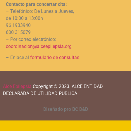
Contacto para concertar cita:
– Telefónico: De Lunes a Jueves,
de 10:00 a 13:00h
96 1933940
600 315079
– Por correo electrónico:
coordinacion@alceepilepsia.org
– Enlace al
formulario de consultas
Alce Epilepsia
Copyright © 2023.
ALCE ENTIDAD
DECLARADA DE UTILIDAD PÚBLICA
Diseñado pro BC D&D