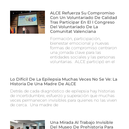
ALCE Refuerza Su Compromiso
Con Un Voluntariado De Calidad
Tras Participar En El I Congreso
Del Voluntariado De La
Comunitat Valenciana
Formación, participación,
bienestar emocional y nuevas
formas de compromiso centraron
una jornada clave para las
entidades sociales y las personas
voluntarias. ALCE participó en el
Lo Difícil De La Epilepsia Muchas Veces No Se Ve: La
Historia De Una Madre De ALCE
Detrás de cada diagnóstico de epilepsia hay historias
de incertidumbre, esfuerzo y superación que muchas
veces permanecen invisibles para quienes no las viven
de cerca. Una madre de
Una Mirada Al Trabajo Invisible
Del Museo De Prehistoria Para