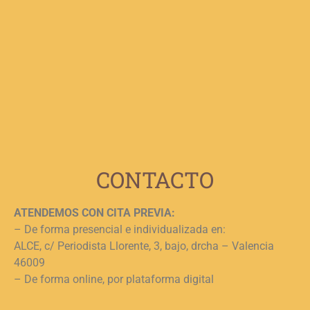
V
F
p
b
e
n
c
c
j
L
CONTACTO
ATENDEMOS CON CITA PREVIA:
– De forma presencial e individualizada en:
ALCE, c/ Periodista Llorente, 3, bajo, drcha – Valencia
46009
– De forma online, por plataforma digital