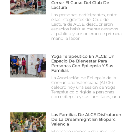
Cerrar El Curso Del Club De
Lectura
Las personas participantes, entre
ellas integrantes del Club de
Lectura de ALCE, descubrieron
espacios habitualmente cerrados
al público y conocieron de primera
mano la labor
Yoga Terapéutico En ALCE: Un
Espacio De Bienestar Para
Personas Con Epilepsia Y Sus
Familias
La Asociación de Epilepsia de la
Comunidad Valenciana (ALCE)
celebró hoy una sesión de Yoga
Terapéutico dirigida a personas
con epilepsia y sus familiares, una
Las Familias De ALCE Disfrutaron
De La Dreamnight En Bioparc
Valencia
El pasado viernes 5 de junio, los