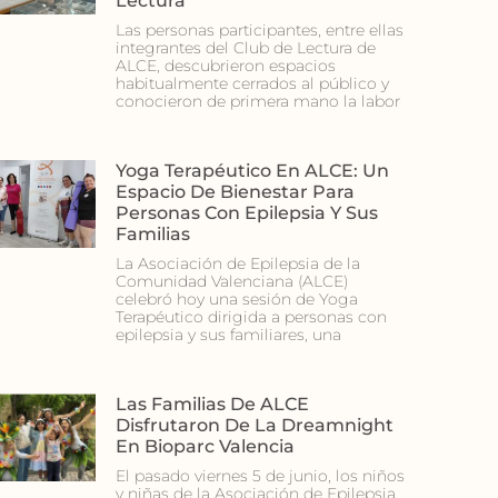
Lectura
Las personas participantes, entre ellas
integrantes del Club de Lectura de
ALCE, descubrieron espacios
habitualmente cerrados al público y
conocieron de primera mano la labor
Yoga Terapéutico En ALCE: Un
Espacio De Bienestar Para
Personas Con Epilepsia Y Sus
Familias
La Asociación de Epilepsia de la
Comunidad Valenciana (ALCE)
celebró hoy una sesión de Yoga
Terapéutico dirigida a personas con
epilepsia y sus familiares, una
Las Familias De ALCE
Disfrutaron De La Dreamnight
En Bioparc Valencia
El pasado viernes 5 de junio, los niños
y niñas de la Asociación de Epilepsia