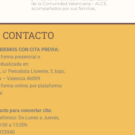
de la Comunidad Valenciana – ALCE,
acompañados por sus familias,
CONTACTO
DEMOS CON CITA PREVIA:
 forma presencial e
idualizada en:
 c/ Periodista Llorente, 3, bajo,
a – Valencia 46009
 forma online, por plataforma
al
acto para concertar cita:
lefónico: De Lunes a Jueves,
0:00 a 13:00h
933940