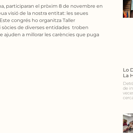
a, participaran el pròxim 8 de novembre en
ua visió de la nostra entitat: les seues
. Este congrés ho organitza Taller
i sòcies de diverses entidades troben
ue ajuden a millorar les carències que puga
Lo D
La 
Detr
de i
vece
cerc