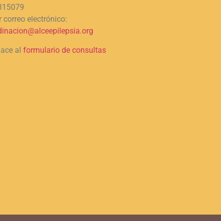
315079
 correo electrónico:
dinacion@alceepilepsia.org
lace al
formulario de consultas