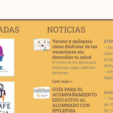
ADAS
NOTICIAS
Verano y epilepsia:
ATEN
cómo disfrutar de las
– De
vacaciones sin
indiv
descuidar tu salud
ALCE,
El verano es una época para
drch
descansar, viajar y disfrutar
– De
del tiempo
digit
Leer más »
GUÍA PARA EL
Cont
ACOMPAÑAMIENTO
– Te
EDUCATIVO AL
ALUMNADO CON
de 1
EPILEPSIA
96 1