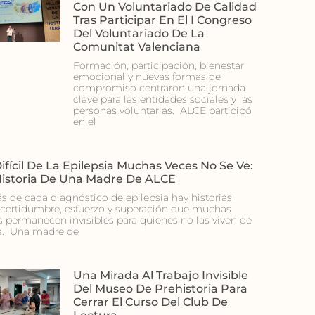
Con Un Voluntariado De Calidad
Tras Participar En El I Congreso
Del Voluntariado De La
Comunitat Valenciana
Formación, participación, bienestar
emocional y nuevas formas de
compromiso centraron una jornada
clave para las entidades sociales y las
personas voluntarias. ALCE participó
en el
ifícil De La Epilepsia Muchas Veces No Se Ve:
Historia De Una Madre De ALCE
ás de cada diagnóstico de epilepsia hay historias
ncertidumbre, esfuerzo y superación que muchas
s permanecen invisibles para quienes no las viven de
a. Una madre de
Una Mirada Al Trabajo Invisible
Del Museo De Prehistoria Para
Cerrar El Curso Del Club De