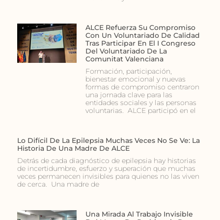
ALCE Refuerza Su Compromiso
Con Un Voluntariado De Calidad
Tras Participar En El I Congreso
Del Voluntariado De La
Comunitat Valenciana
Formación, participación,
bienestar emocional y nuevas
formas de compromiso centraron
una jornada clave para las
entidades sociales y las personas
voluntarias. ALCE participó en el
Lo Difícil De La Epilepsia Muchas Veces No Se Ve: La
Historia De Una Madre De ALCE
Detrás de cada diagnóstico de epilepsia hay historias
de incertidumbre, esfuerzo y superación que muchas
veces permanecen invisibles para quienes no las viven
de cerca. Una madre de
Una Mirada Al Trabajo Invisible