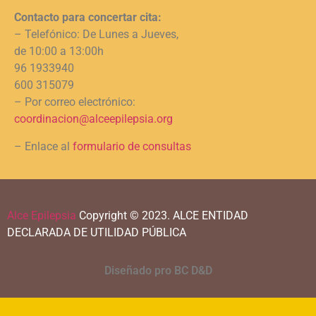
Contacto para concertar cita:
– Telefónico: De Lunes a Jueves,
de 10:00 a 13:00h
96 1933940
600 315079
– Por correo electrónico:
coordinacion@alceepilepsia.org
– Enlace al
formulario de consultas
Alce Epilepsia
Copyright © 2023.
ALCE ENTIDAD
DECLARADA DE UTILIDAD PÚBLICA
Diseñado pro BC D&D