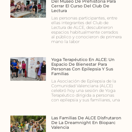
Del Museo De Prehistoria Para
Cerrar El Curso Del Club De
Lectura
Las personas participantes, entre
ellas integrantes del Club de
Lectura de ALCE, descubrieron
espacios habitualmente cerrados
al público y conocieron de primera
mano la labor
Yoga Terapéutico En ALCE: Un
Espacio De Bienestar Para
Personas Con Epilepsia Y Sus
Familias
La Asociación de Epilepsia de la
Comunidad Valenciana (ALCE)
celebró hoy una sesión de Yoga
Terapéutico dirigida a personas
con epilepsia y sus familiares, una
Las Familias De ALCE Disfrutaron
De La Dreamnight En Bioparc
Valencia