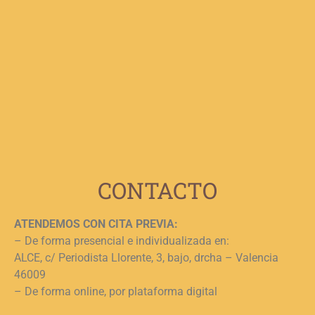
C
V
F
p
b
e
n
c
c
j
L
CONTACTO
ATENDEMOS CON CITA PREVIA:
– De forma presencial e individualizada en:
ALCE, c/ Periodista Llorente, 3, bajo, drcha – Valencia
46009
– De forma online, por plataforma digital