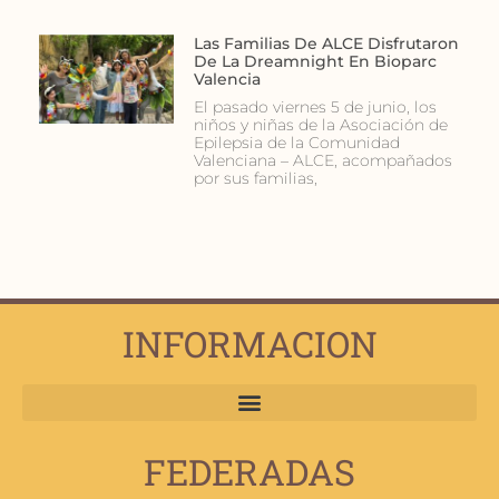
Las Familias De ALCE Disfrutaron
De La Dreamnight En Bioparc
Valencia
El pasado viernes 5 de junio, los
niños y niñas de la Asociación de
Epilepsia de la Comunidad
Valenciana – ALCE, acompañados
por sus familias,
INFORMACION
FEDERADAS