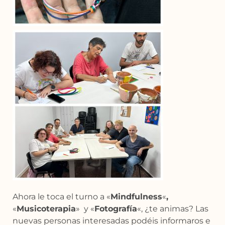
Ahora le toca el turno a «
Mindfulness
«
,
«
Musicoterapia
» y «
Fotografía
«, ¿te animas? Las
nuevas personas interesadas podéis informaros e