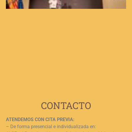
e
d
V
d
C
V
F
p
b
e
n
c
c
j
L
CONTACTO
ATENDEMOS CON CITA PREVIA:
– De forma presencial e individualizada en: