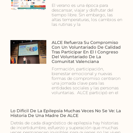
El verano es una época para
descansar, viajar y disfrutar del
tiempo libre. Sin embargo, las
altas temperaturas, los cambios en
las rutinas y la
ALCE Refuerza Su Compromiso
Con Un Voluntariado De Calidad
Tras Participar En El I Congreso
Del Voluntariado De La
Comunitat Valenciana
Formación, participación,
bienestar emocional y nuevas
formas de compromiso centraron
una jornada clave para las
entidades sociales y las personas
voluntarias. ALCE participó en el
Lo Difícil De La Epilepsia Muchas Veces No Se Ve: La
Historia De Una Madre De ALCE
Detrás de cada diagnóstico de epilepsia hay historias
de incertidumbre, esfuerzo y superación que muchas
veces permanecen invisibles para quienes no las viven