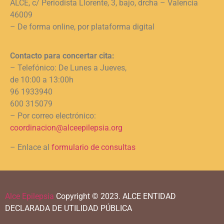
ALCE, c/ Periodista Llorente, 3, bajo, drcha – Valencia
46009
– De forma online, por plataforma digital
Contacto para concertar cita:
– Telefónico: De Lunes a Jueves,
de 10:00 a 13:00h
96 1933940
600 315079
– Por correo electrónico:
coordinacion@alceepilepsia.org
– Enlace al
formulario de consultas
Alce Epilepsia
Copyright © 2023.
ALCE ENTIDAD
DECLARADA DE UTILIDAD PÚBLICA