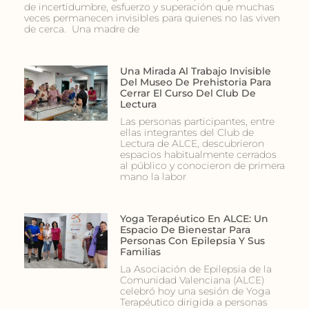
de incertidumbre, esfuerzo y superación que muchas
veces permanecen invisibles para quienes no las viven
de cerca. Una madre de
Una Mirada Al Trabajo Invisible
Del Museo De Prehistoria Para
Cerrar El Curso Del Club De
Lectura
Las personas participantes, entre
ellas integrantes del Club de
Lectura de ALCE, descubrieron
espacios habitualmente cerrados
al público y conocieron de primera
mano la labor
Yoga Terapéutico En ALCE: Un
Espacio De Bienestar Para
Personas Con Epilepsia Y Sus
Familias
La Asociación de Epilepsia de la
Comunidad Valenciana (ALCE)
celebró hoy una sesión de Yoga
Terapéutico dirigida a personas