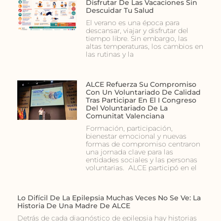
Disfrutar De Las Vacaciones Sin
Descuidar Tu Salud
El verano es una época para
descansar, viajar y disfrutar del
tiempo libre. Sin embargo, las
altas temperaturas, los cambios en
las rutinas y la
ALCE Refuerza Su Compromiso
Con Un Voluntariado De Calidad
Tras Participar En El I Congreso
Del Voluntariado De La
Comunitat Valenciana
Formación, participación,
bienestar emocional y nuevas
formas de compromiso centraron
una jornada clave para las
entidades sociales y las personas
voluntarias. ALCE participó en el
Lo Difícil De La Epilepsia Muchas Veces No Se Ve: La
Historia De Una Madre De ALCE
Detrás de cada diagnóstico de epilepsia hay historias