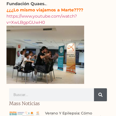
Fundación Quaes.
..
¿¿¿Lo mismo viajamos a Marte????
https://www.youtube.com/watch?
v=XwLBgpGUwH0
Mass Noticias
Verano Y Epilepsia: Cómo