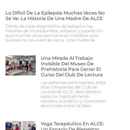
Lo Difícil De La Epilepsia Muchas Veces No
Se Ve: La Historia De Una Madre De ALCE
Detrás de cada diagnóstico de epilepsia hay
historias de incertidumbre, esfuerzo y superación
que muchas veces permanecen invisibles para
quienes no las viven de cerca. Una madre de
Una Mirada Al Trabajo
Invisible Del Museo De
Prehistoria Para Cerrar El
Curso Del Club De Lectura
Las personas participantes, entre
ellas integrantes del Club de
Lectura de ALCE, descubrieron
espacios habitualmente
cerrados al público y conocieron
de primera mano la labor
Yoga Terapéutico En ALCE:
Un Espacio De Bienestar