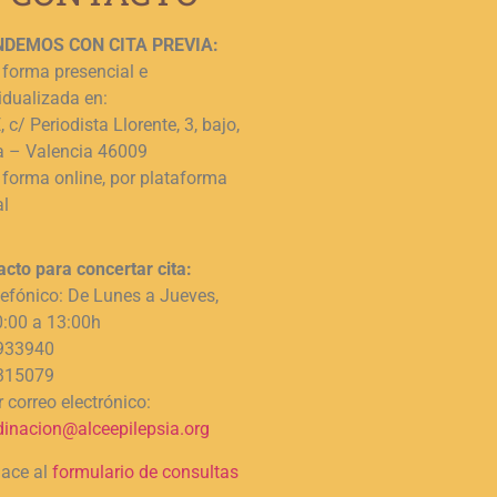
DEMOS CON CITA PREVIA:
 forma presencial e
idualizada en:
 c/ Periodista Llorente, 3, bajo,
a – Valencia 46009
 forma online, por plataforma
al
acto para concertar cita:
lefónico: De Lunes a Jueves,
0:00 a 13:00h
933940
315079
 correo electrónico:
dinacion@alceepilepsia.org
lace al
formulario de consultas