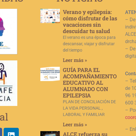
Verano y epilepsia:
ATEN
cómo disfrutar de las
– De
vacaciones sin
indiv
descuidar tu salud
ALCE,
El verano es una época para
drch
descansar, viajar y disfrutar
– De
del tiempo
digit
Leer más »
GUÍA PARA EL
Cont
ACOMPAÑAMIENTO
– Te
EDUCATIVO AL
ALUMNADO CON
de 1
EPILEPSIA
96 1
PLAN DE CONCILIACIÓN DE
600 
LA VIDA PERSONAL ,
– Por
al
LABORAL Y FAMILIAR
coor
Leer más »
– En
ALCE refuerza su