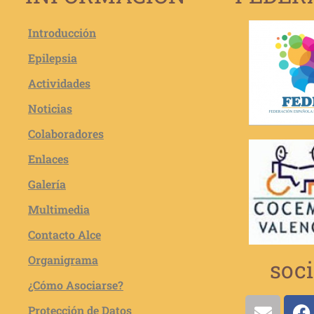
Introducción
Epilepsia
Actividades
Noticias
Colaboradores
Enlaces
Galería
Multimedia
Contacto Alce
Organigrama
soci
¿Cómo Asociarse?
Protección de Datos