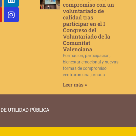
compromiso con un
voluntariado de
calidad tras
participar en el I
Congreso del
Voluntariado de la
Comunitat
Valenciana
Formación, participación,
bienestar emocional y nuevas
formas de compromiso
centraron una jornada
Leer más »
DE UTILIDAD PÚBLICA