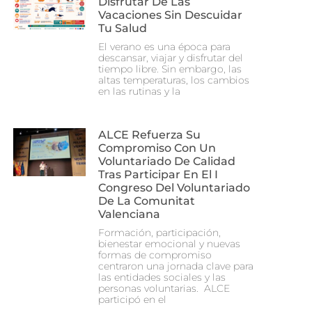
Disfrutar De Las
Vacaciones Sin Descuidar
Tu Salud
El verano es una época para
descansar, viajar y disfrutar del
tiempo libre. Sin embargo, las
altas temperaturas, los cambios
en las rutinas y la
ALCE Refuerza Su
Compromiso Con Un
Voluntariado De Calidad
Tras Participar En El I
Congreso Del Voluntariado
De La Comunitat
Valenciana
Formación, participación,
bienestar emocional y nuevas
formas de compromiso
centraron una jornada clave para
las entidades sociales y las
personas voluntarias. ALCE
participó en el