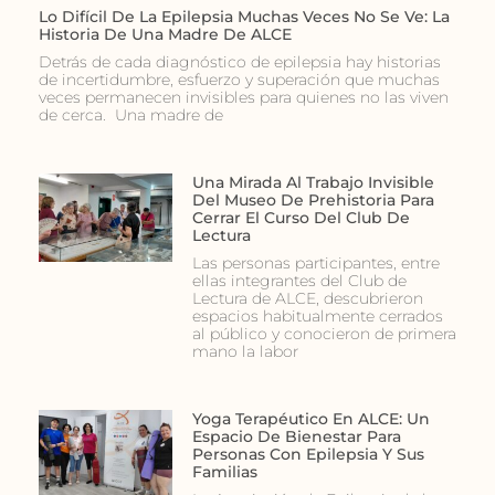
Lo Difícil De La Epilepsia Muchas Veces No Se Ve: La
Historia De Una Madre De ALCE
Detrás de cada diagnóstico de epilepsia hay historias
de incertidumbre, esfuerzo y superación que muchas
veces permanecen invisibles para quienes no las viven
de cerca. Una madre de
Una Mirada Al Trabajo Invisible
Del Museo De Prehistoria Para
Cerrar El Curso Del Club De
Lectura
Las personas participantes, entre
ellas integrantes del Club de
Lectura de ALCE, descubrieron
espacios habitualmente cerrados
al público y conocieron de primera
mano la labor
Yoga Terapéutico En ALCE: Un
Espacio De Bienestar Para
Personas Con Epilepsia Y Sus
Familias