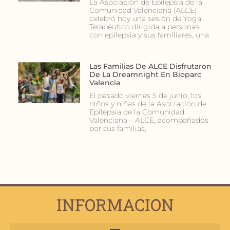
La Asociación de Epilepsia de la
Comunidad Valenciana (ALCE)
celebró hoy una sesión de Yoga
Terapéutico dirigida a personas
con epilepsia y sus familiares, una
Las Familias De ALCE Disfrutaron
De La Dreamnight En Bioparc
Valencia
El pasado viernes 5 de junio, los
niños y niñas de la Asociación de
Epilepsia de la Comunidad
Valenciana – ALCE, acompañados
por sus familias,
INFORMACION