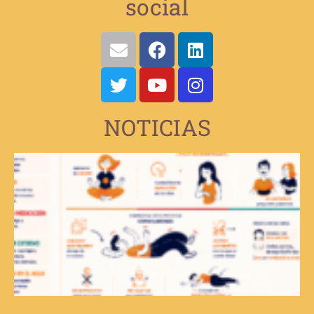
social
NOTICIAS
V
e
d
d
v
s
d
t
E
u