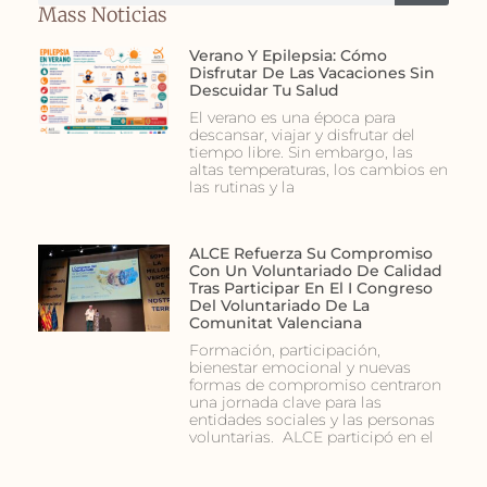
Mass Noticias
Verano Y Epilepsia: Cómo
Disfrutar De Las Vacaciones Sin
Descuidar Tu Salud
El verano es una época para
descansar, viajar y disfrutar del
tiempo libre. Sin embargo, las
altas temperaturas, los cambios en
las rutinas y la
ALCE Refuerza Su Compromiso
Con Un Voluntariado De Calidad
Tras Participar En El I Congreso
Del Voluntariado De La
Comunitat Valenciana
Formación, participación,
bienestar emocional y nuevas
formas de compromiso centraron
una jornada clave para las
entidades sociales y las personas
voluntarias. ALCE participó en el