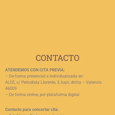
p
b
e
n
c
c
j
L
CONTACTO
ATENDEMOS CON CITA PREVIA:
– De forma presencial e individualizada en:
ALCE, c/ Periodista Llorente, 3, bajo, drcha – Valencia
46009
– De forma online, por plataforma digital
Contacto para concertar cita: