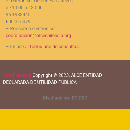
– Telefónico: De Lunes a Jueves,
de 10:00 a 13:00h
96 1933940
600 315079
– Por correo electrónico:
coordinacion@alceepilepsia.org
– Enlace al
formulario de consultas
Alce Epilepsia
Copyright © 2023.
ALCE ENTIDAD
DECLARADA DE UTILIDAD PÚBLICA
Diseñado pro BC D&D