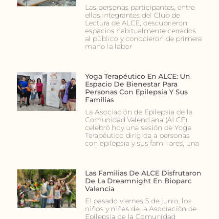
Las personas participantes, entre
ellas integrantes del Club de
Lectura de ALCE, descubrieron
espacios habitualmente cerrados
al público y conocieron de primera
mano la labor
Yoga Terapéutico En ALCE: Un
Espacio De Bienestar Para
Personas Con Epilepsia Y Sus
Familias
La Asociación de Epilepsia de la
Comunidad Valenciana (ALCE)
celebró hoy una sesión de Yoga
Terapéutico dirigida a personas
con epilepsia y sus familiares, una
Las Familias De ALCE Disfrutaron
De La Dreamnight En Bioparc
Valencia
El pasado viernes 5 de junio, los
niños y niñas de la Asociación de
Epilepsia de la Comunidad