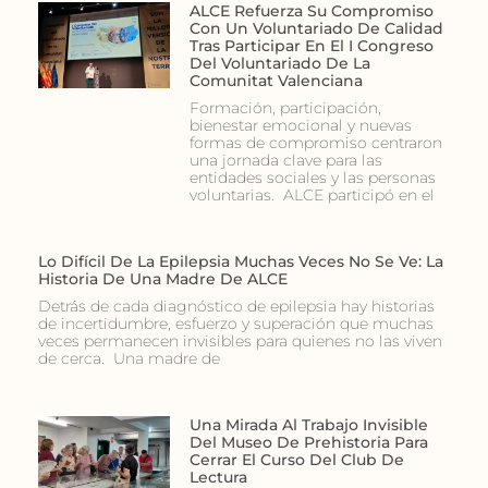
ALCE Refuerza Su Compromiso
Con Un Voluntariado De Calidad
Tras Participar En El I Congreso
Del Voluntariado De La
Comunitat Valenciana
Formación, participación,
bienestar emocional y nuevas
formas de compromiso centraron
una jornada clave para las
entidades sociales y las personas
voluntarias. ALCE participó en el
Lo Difícil De La Epilepsia Muchas Veces No Se Ve: La
Historia De Una Madre De ALCE
Detrás de cada diagnóstico de epilepsia hay historias
de incertidumbre, esfuerzo y superación que muchas
veces permanecen invisibles para quienes no las viven
de cerca. Una madre de
Una Mirada Al Trabajo Invisible
Del Museo De Prehistoria Para
Cerrar El Curso Del Club De
Lectura