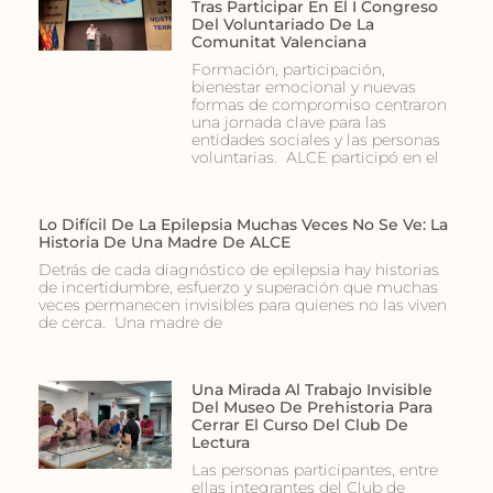
Tras Participar En El I Congreso
Del Voluntariado De La
Comunitat Valenciana
Formación, participación,
bienestar emocional y nuevas
formas de compromiso centraron
una jornada clave para las
entidades sociales y las personas
voluntarias. ALCE participó en el
Lo Difícil De La Epilepsia Muchas Veces No Se Ve: La
Historia De Una Madre De ALCE
Detrás de cada diagnóstico de epilepsia hay historias
de incertidumbre, esfuerzo y superación que muchas
veces permanecen invisibles para quienes no las viven
de cerca. Una madre de
Una Mirada Al Trabajo Invisible
Del Museo De Prehistoria Para
Cerrar El Curso Del Club De
Lectura
Las personas participantes, entre
ellas integrantes del Club de