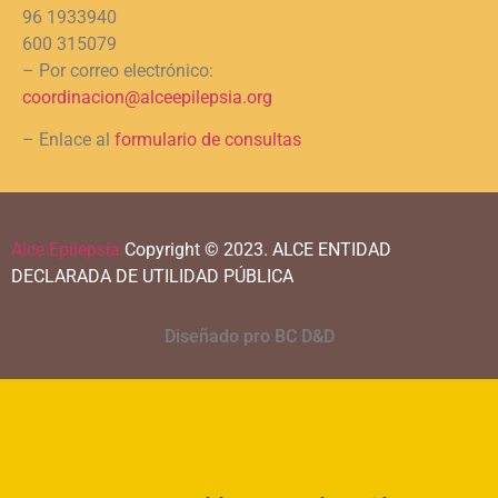
96 1933940
600 315079
– Por correo electrónico:
coordinacion@alceepilepsia.org
– Enlace al
formulario de consultas
Alce Epilepsia
Copyright © 2023.
ALCE ENTIDAD
DECLARADA DE UTILIDAD PÚBLICA
Diseñado pro BC D&D