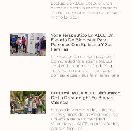
Lectura de ALCE, descubrieron
espacios habitualmente cerrados
al público y conocieron de primera
mano la labor
Yoga Terapéutico En ALCE: Un
Espacio De Bienestar Para
Personas Con Epilepsia Y Sus
Familias
La Asociación de Epilepsia de la
Comunidad Valenciana (ALCE)
celebró hoy una sesión de Yoga
Terapéutico dirigida a personas
con epilepsia y sus familiares, una
Las Familias De ALCE Disfrutaron
De La Dreamnight En Bioparc
Valencia
El pasado viernes 5 de junio, los
niños y niñas de la Asociación de
Epilepsia de la Comunidad
Valenciana – ALCE, acompañados
por sus familias,