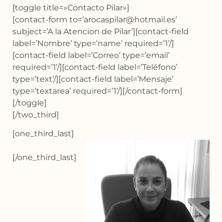
[toggle title=»Contacto Pilar»]
[contact-form to=’arocaspilar@hotmail.es’
subject=’A la Atencion de Pilar’][contact-field
label=’Nombre’ type=’name’ required=’1’/]
[contact-field label=’Correo’ type=’email’
required=’1’/][contact-field label=’Teléfono’
type=’text’/][contact-field label=’Mensaje’
type=’textarea’ required=’1’/][/contact-form]
[/toggle]
[/two_third]
[one_third_last]
[/one_third_last]