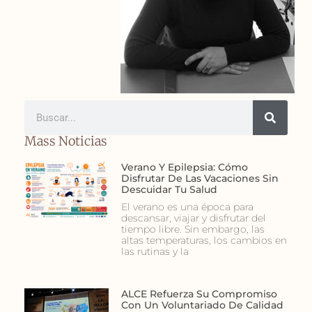
Mass Noticias
Verano Y Epilepsia: Cómo
Disfrutar De Las Vacaciones Sin
Descuidar Tu Salud
El verano es una época para
descansar, viajar y disfrutar del
tiempo libre. Sin embargo, las
altas temperaturas, los cambios en
las rutinas y la
ALCE Refuerza Su Compromiso
Con Un Voluntariado De Calidad