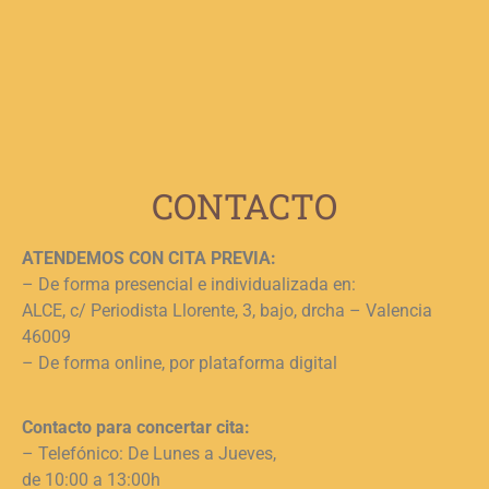
b
e
n
c
c
j
L
CONTACTO
ATENDEMOS CON CITA PREVIA:
– De forma presencial e individualizada en:
ALCE, c/ Periodista Llorente, 3, bajo, drcha – Valencia
46009
– De forma online, por plataforma digital
Contacto para concertar cita:
– Telefónico: De Lunes a Jueves,
de 10:00 a 13:00h