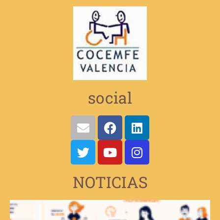
social
NOTICIAS
V
e