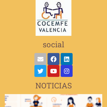
social
NOTICIAS
V
e