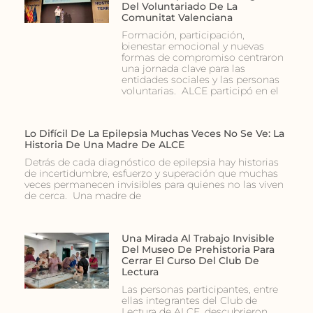
Del Voluntariado De La
Comunitat Valenciana
Formación, participación,
bienestar emocional y nuevas
formas de compromiso centraron
una jornada clave para las
entidades sociales y las personas
voluntarias. ALCE participó en el
Lo Difícil De La Epilepsia Muchas Veces No Se Ve: La
Historia De Una Madre De ALCE
Detrás de cada diagnóstico de epilepsia hay historias
de incertidumbre, esfuerzo y superación que muchas
veces permanecen invisibles para quienes no las viven
de cerca. Una madre de
Una Mirada Al Trabajo Invisible
Del Museo De Prehistoria Para
Cerrar El Curso Del Club De
Lectura
Las personas participantes, entre
ellas integrantes del Club de
Lectura de ALCE, descubrieron