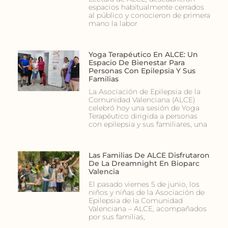
espacios habitualmente cerrados
al público y conocieron de primera
mano la labor
Yoga Terapéutico En ALCE: Un
Espacio De Bienestar Para
Personas Con Epilepsia Y Sus
Familias
La Asociación de Epilepsia de la
Comunidad Valenciana (ALCE)
celebró hoy una sesión de Yoga
Terapéutico dirigida a personas
con epilepsia y sus familiares, una
Las Familias De ALCE Disfrutaron
De La Dreamnight En Bioparc
Valencia
El pasado viernes 5 de junio, los
niños y niñas de la Asociación de
Epilepsia de la Comunidad
Valenciana – ALCE, acompañados
por sus familias,