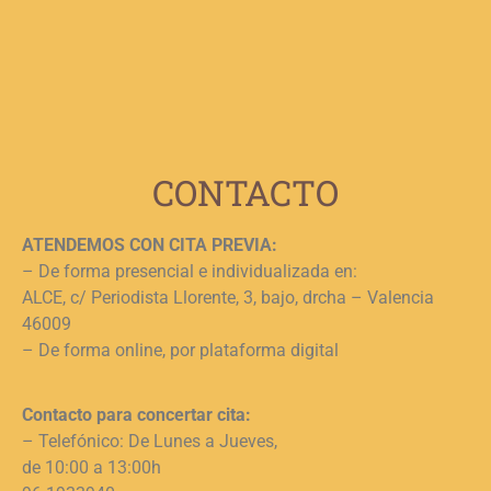
e
n
c
c
j
L
CONTACTO
ATENDEMOS CON CITA PREVIA:
– De forma presencial e individualizada en:
ALCE, c/ Periodista Llorente, 3, bajo, drcha – Valencia
46009
– De forma online, por plataforma digital
Contacto para concertar cita:
– Telefónico: De Lunes a Jueves,
de 10:00 a 13:00h