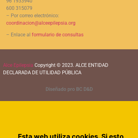
96 1933940
600 315079
– Por correo electrónico:
coordinacion@alceepilepsia.org
– Enlace al
formulario de consultas
Alce Epilepsia
Copyright © 2023.
ALCE ENTIDAD
DECLARADA DE UTILIDAD PÚBLICA
Diseñado pro BC D&D
Esta web utiliza cookies. Si esto