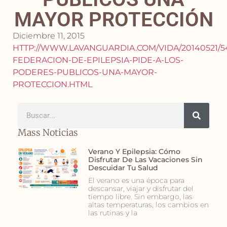
MAYOR PROTECCIÓN
Diciembre 11, 2015
HTTP://WWW.LAVANGUARDIA.COM/VIDA/20140521/5
FEDERACION-DE-EPILEPSIA-PIDE-A-LOS-
PODERES-PUBLICOS-UNA-MAYOR-
PROTECCION.HTML
Mass Noticias
Verano Y Epilepsia: Cómo
Disfrutar De Las Vacaciones Sin
Descuidar Tu Salud
El verano es una época para
descansar, viajar y disfrutar del
tiempo libre. Sin embargo, las
altas temperaturas, los cambios en
las rutinas y la