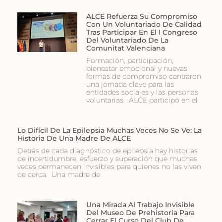
ALCE Refuerza Su Compromiso
Con Un Voluntariado De Calidad
Tras Participar En El I Congreso
Del Voluntariado De La
Comunitat Valenciana
Formación, participación,
bienestar emocional y nuevas
formas de compromiso centraron
una jornada clave para las
entidades sociales y las personas
voluntarias. ALCE participó en el
Lo Difícil De La Epilepsia Muchas Veces No Se Ve: La
Historia De Una Madre De ALCE
Detrás de cada diagnóstico de epilepsia hay historias
de incertidumbre, esfuerzo y superación que muchas
veces permanecen invisibles para quienes no las viven
de cerca. Una madre de
Una Mirada Al Trabajo Invisible
Del Museo De Prehistoria Para
Cerrar El Curso Del Club De