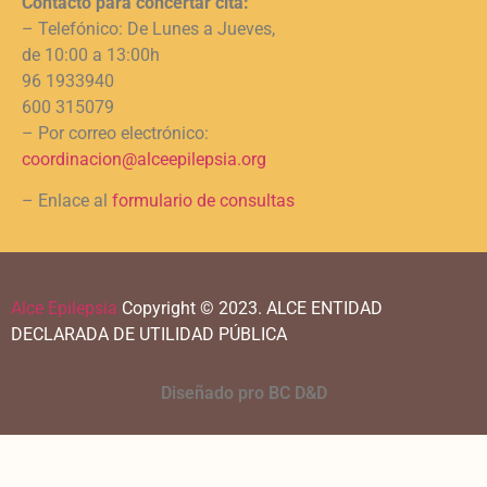
Contacto para concertar cita:
– Telefónico: De Lunes a Jueves,
de 10:00 a 13:00h
96 1933940
600 315079
– Por correo electrónico:
coordinacion@alceepilepsia.org
– Enlace al
formulario de consultas
Alce Epilepsia
Copyright © 2023.
ALCE ENTIDAD
DECLARADA DE UTILIDAD PÚBLICA
Diseñado pro BC D&D