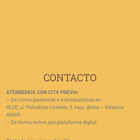
F
p
b
e
n
c
c
j
L
CONTACTO
ATENDEMOS CON CITA PREVIA:
– De forma presencial e individualizada en:
ALCE, c/ Periodista Llorente, 3, bajo, drcha – Valencia
46009
– De forma online, por plataforma digital