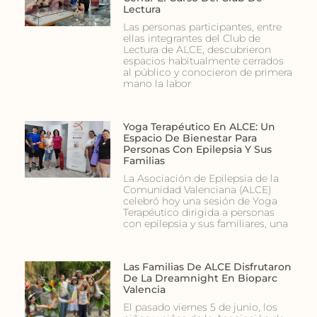
Lectura
Las personas participantes, entre
ellas integrantes del Club de
Lectura de ALCE, descubrieron
espacios habitualmente cerrados
al público y conocieron de primera
mano la labor
Yoga Terapéutico En ALCE: Un
Espacio De Bienestar Para
Personas Con Epilepsia Y Sus
Familias
La Asociación de Epilepsia de la
Comunidad Valenciana (ALCE)
celebró hoy una sesión de Yoga
Terapéutico dirigida a personas
con epilepsia y sus familiares, una
Las Familias De ALCE Disfrutaron
De La Dreamnight En Bioparc
Valencia
El pasado viernes 5 de junio, los