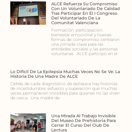
ALCE Refuerza Su Compromiso
Con Un Voluntariado De Calidad
Tras Participar En El I Congreso
Del Voluntariado De La
Comunitat Valenciana
Formación, participación,
bienestar emocional y nuevas
formas de compromiso centraron
una jornada clave para las
entidades sociales y las personas
voluntarias. ALCE participó en el
Lo Difícil De La Epilepsia Muchas Veces No Se Ve: La
Historia De Una Madre De ALCE
Detrás de cada diagnóstico de epilepsia hay historias
de incertidumbre, esfuerzo y superación que muchas
veces permanecen invisibles para quienes no las viven
de cerca. Una madre de
Una Mirada Al Trabajo Invisible
Del Museo De Prehistoria Para
Cerrar El Curso Del Club De
Lectura