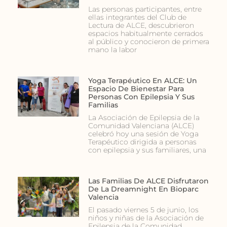
Las personas participantes, entre
ellas integrantes del Club de
Lectura de ALCE, descubrieron
espacios habitualmente cerrados
al público y conocieron de primera
mano la labor
Yoga Terapéutico En ALCE: Un
Espacio De Bienestar Para
Personas Con Epilepsia Y Sus
Familias
La Asociación de Epilepsia de la
Comunidad Valenciana (ALCE)
celebró hoy una sesión de Yoga
Terapéutico dirigida a personas
con epilepsia y sus familiares, una
Las Familias De ALCE Disfrutaron
De La Dreamnight En Bioparc
Valencia
El pasado viernes 5 de junio, los
niños y niñas de la Asociación de
Epilepsia de la Comunidad