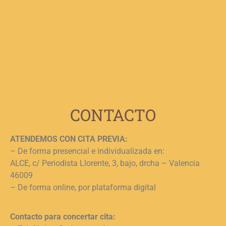
p
b
e
n
c
c
j
L
CONTACTO
ATENDEMOS CON CITA PREVIA:
– De forma presencial e individualizada en:
ALCE, c/ Periodista Llorente, 3, bajo, drcha – Valencia
46009
– De forma online, por plataforma digital
Contacto para concertar cita: