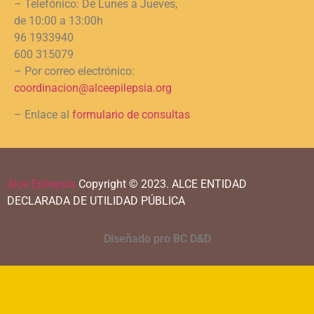
– Telefónico: De Lunes a Jueves,
de 10:00 a 13:00h
96 1933940
600 315079
– Por correo electrónico:
coordinacion@alceepilepsia.org
– Enlace al
formulario de consultas
Alce Epilepsia
Copyright © 2023.
ALCE ENTIDAD
DECLARADA DE UTILIDAD PÚBLICA
Diseñado pro BC D&D