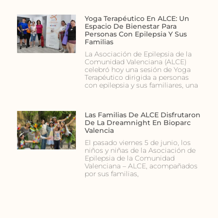
Yoga Terapéutico En ALCE: Un
Espacio De Bienestar Para
Personas Con Epilepsia Y Sus
Familias
La Asociación de Epilepsia de la
Comunidad Valenciana (ALCE)
celebró hoy una sesión de Yoga
Terapéutico dirigida a personas
con epilepsia y sus familiares, una
Las Familias De ALCE Disfrutaron
De La Dreamnight En Bioparc
Valencia
El pasado viernes 5 de junio, los
niños y niñas de la Asociación de
Epilepsia de la Comunidad
Valenciana – ALCE, acompañados
por sus familias,