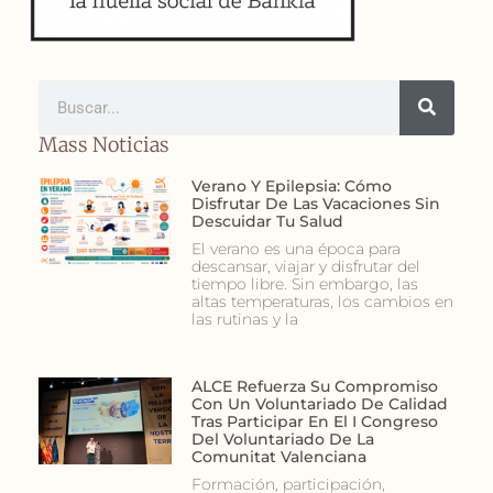
Mass Noticias
Verano Y Epilepsia: Cómo
Disfrutar De Las Vacaciones Sin
Descuidar Tu Salud
El verano es una época para
descansar, viajar y disfrutar del
tiempo libre. Sin embargo, las
altas temperaturas, los cambios en
las rutinas y la
ALCE Refuerza Su Compromiso
Con Un Voluntariado De Calidad
Tras Participar En El I Congreso
Del Voluntariado De La
Comunitat Valenciana
Formación, participación,