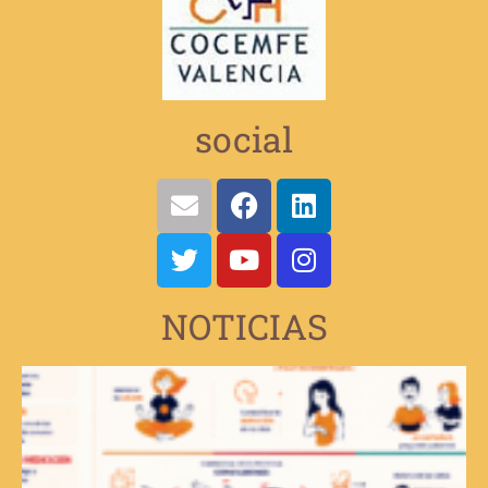
social
NOTICIAS
V
e
d
d