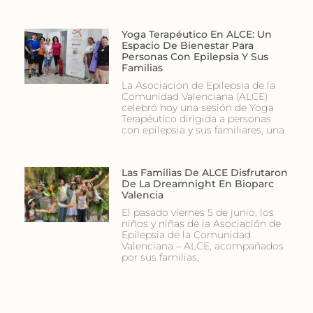
Yoga Terapéutico En ALCE: Un
Espacio De Bienestar Para
Personas Con Epilepsia Y Sus
Familias
La Asociación de Epilepsia de la
Comunidad Valenciana (ALCE)
celebró hoy una sesión de Yoga
Terapéutico dirigida a personas
con epilepsia y sus familiares, una
Las Familias De ALCE Disfrutaron
De La Dreamnight En Bioparc
Valencia
El pasado viernes 5 de junio, los
niños y niñas de la Asociación de
Epilepsia de la Comunidad
Valenciana – ALCE, acompañados
por sus familias,