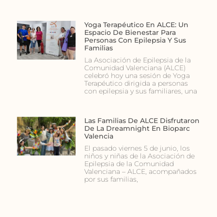
Yoga Terapéutico En ALCE: Un
Espacio De Bienestar Para
Personas Con Epilepsia Y Sus
Familias
La Asociación de Epilepsia de la
Comunidad Valenciana (ALCE)
celebró hoy una sesión de Yoga
Terapéutico dirigida a personas
con epilepsia y sus familiares, una
Las Familias De ALCE Disfrutaron
De La Dreamnight En Bioparc
Valencia
El pasado viernes 5 de junio, los
niños y niñas de la Asociación de
Epilepsia de la Comunidad
Valenciana – ALCE, acompañados
por sus familias,