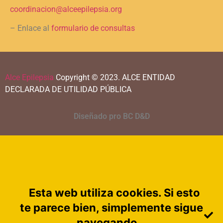
coordinacion@alceepilepsia.org
– Enlace al
formulario de consultas
Alce Epilepsia
Copyright © 2023.
ALCE ENTIDAD
DECLARADA DE UTILIDAD PÚBLICA
Diseñado pro BC D&D
Esta web utiliza cookies. Si esto
te parece bien, simplemente sigue
navegando.