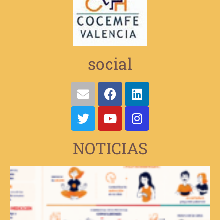
social
NOTICIAS
V
e
d
d