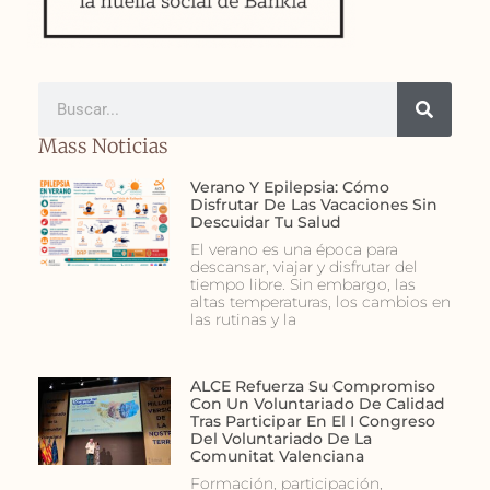
Mass Noticias
Verano Y Epilepsia: Cómo
Disfrutar De Las Vacaciones Sin
Descuidar Tu Salud
El verano es una época para
descansar, viajar y disfrutar del
tiempo libre. Sin embargo, las
altas temperaturas, los cambios en
las rutinas y la
ALCE Refuerza Su Compromiso
Con Un Voluntariado De Calidad
Tras Participar En El I Congreso
Del Voluntariado De La
Comunitat Valenciana
Formación, participación,