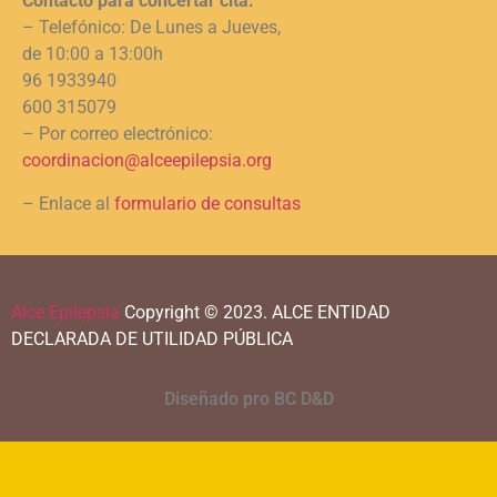
Contacto para concertar cita:
– Telefónico: De Lunes a Jueves,
de 10:00 a 13:00h
96 1933940
600 315079
– Por correo electrónico:
coordinacion@alceepilepsia.org
– Enlace al
formulario de consultas
Alce Epilepsia
Copyright © 2023.
ALCE ENTIDAD
DECLARADA DE UTILIDAD PÚBLICA
Diseñado pro BC D&D