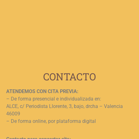
F
p
b
e
n
c
c
j
L
CONTACTO
ATENDEMOS CON CITA PREVIA:
– De forma presencial e individualizada en:
ALCE, c/ Periodista Llorente, 3, bajo, drcha – Valencia
46009
– De forma online, por plataforma digital