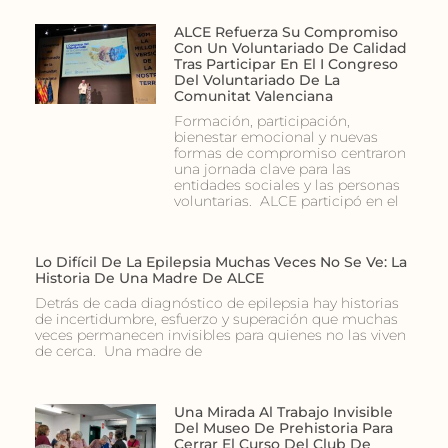
ALCE Refuerza Su Compromiso
Con Un Voluntariado De Calidad
Tras Participar En El I Congreso
Del Voluntariado De La
Comunitat Valenciana
Formación, participación,
bienestar emocional y nuevas
formas de compromiso centraron
una jornada clave para las
entidades sociales y las personas
voluntarias. ALCE participó en el
Lo Difícil De La Epilepsia Muchas Veces No Se Ve: La
Historia De Una Madre De ALCE
Detrás de cada diagnóstico de epilepsia hay historias
de incertidumbre, esfuerzo y superación que muchas
veces permanecen invisibles para quienes no las viven
de cerca. Una madre de
Una Mirada Al Trabajo Invisible
Del Museo De Prehistoria Para
Cerrar El Curso Del Club De