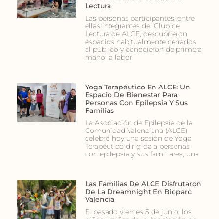
Lectura
Las personas participantes, entre
ellas integrantes del Club de
Lectura de ALCE, descubrieron
espacios habitualmente cerrados
al público y conocieron de primera
mano la labor
Yoga Terapéutico En ALCE: Un
Espacio De Bienestar Para
Personas Con Epilepsia Y Sus
Familias
La Asociación de Epilepsia de la
Comunidad Valenciana (ALCE)
celebró hoy una sesión de Yoga
Terapéutico dirigida a personas
con epilepsia y sus familiares, una
Las Familias De ALCE Disfrutaron
De La Dreamnight En Bioparc
Valencia
El pasado viernes 5 de junio, los