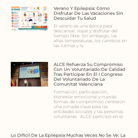
Verano Y Epilepsia: Cómo
Disfrutar De Las Vacaciones Sin
Descuidar Tu Salud
El verano es una época para
descansar, viajar y disfrutar del
tiempo libre. Sin embargo, las
altas temperaturas, los cambios en
las rutinas y la
ALCE Refuerza Su Compromiso
Con Un Voluntariado De Calidad
Tras Participar En El I Congreso
Del Voluntariado De La
Comunitat Valenciana
Formación, participación,
bienestar emocional y nuevas
formas de compromiso centraron
una jornada clave para las
entidades sociales y las personas
voluntarias. ALCE participó en el
Lo Difícil De La Epilepsia Muchas Veces No Se Ve: La