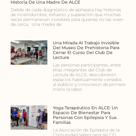
Historia De Una Madre De ALCE
Detrás de cada diagnóstico de epilepsia hay historias
de incertidumbre, esfuerzo y superación que muchas
veces permanecen invisibles para quienes no las viven
de cerca. Una madre de
Una Mirada Al Trabajo Invisible
Del Museo De Prehistoria Para
Cerrar El Curso Del Club De
Lectura
Las personas participantes, entre
ellas integrantes del Club de
Lectura de ALCE, descubrieron
espacios habitualmente cerrados
al público y conocieron de primera
mano la labor
Yoga Terapéutico En ALCE: Un
Espacio De Bienestar Para
Personas Con Epilepsia Y Sus
Familias
La Asociación de Epilepsia de la
Comunidad Valenciana (ALCE)