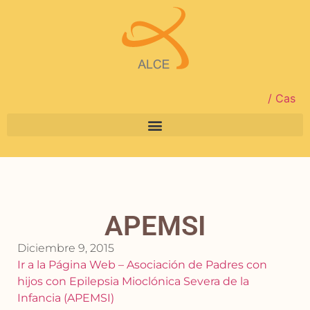
/ Cas
APEMSI
Diciembre 9, 2015
Ir a la
Página
Web – Asociación de Padres con
hijos con Epilepsia Mioclónica Severa de la
Infancia (APEMSI)