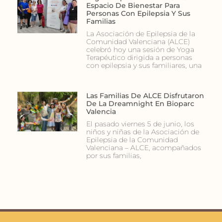
Espacio De Bienestar Para
Personas Con Epilepsia Y Sus
Familias
La Asociación de Epilepsia de la
Comunidad Valenciana (ALCE)
celebró hoy una sesión de Yoga
Terapéutico dirigida a personas
con epilepsia y sus familiares, una
Las Familias De ALCE Disfrutaron
De La Dreamnight En Bioparc
Valencia
El pasado viernes 5 de junio, los
niños y niñas de la Asociación de
Epilepsia de la Comunidad
Valenciana – ALCE, acompañados
por sus familias,