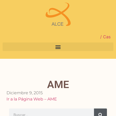
/ Cas
AME
Diciembre 9, 2015
Ir a la
Página
Web – AME