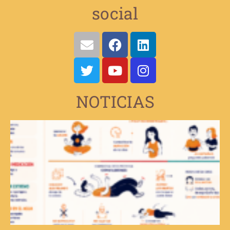
social
NOTICIAS
V
e
d
d
v
s
d
t
E