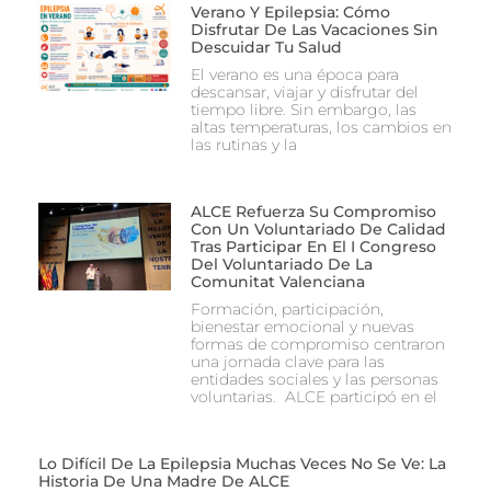
Verano Y Epilepsia: Cómo
Disfrutar De Las Vacaciones Sin
Descuidar Tu Salud
El verano es una época para
descansar, viajar y disfrutar del
tiempo libre. Sin embargo, las
altas temperaturas, los cambios en
las rutinas y la
ALCE Refuerza Su Compromiso
Con Un Voluntariado De Calidad
Tras Participar En El I Congreso
Del Voluntariado De La
Comunitat Valenciana
Formación, participación,
bienestar emocional y nuevas
formas de compromiso centraron
una jornada clave para las
entidades sociales y las personas
voluntarias. ALCE participó en el
Lo Difícil De La Epilepsia Muchas Veces No Se Ve: La
Historia De Una Madre De ALCE