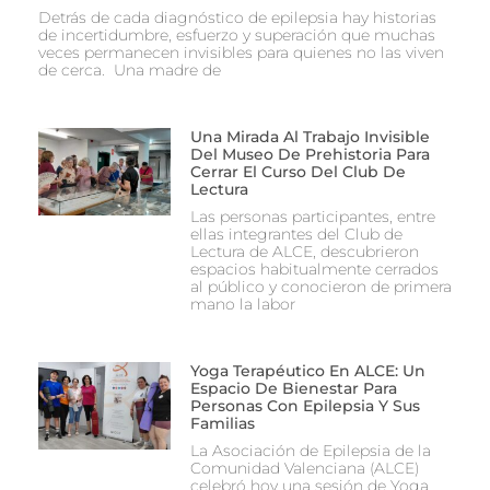
Detrás de cada diagnóstico de epilepsia hay historias
de incertidumbre, esfuerzo y superación que muchas
veces permanecen invisibles para quienes no las viven
de cerca. Una madre de
Una Mirada Al Trabajo Invisible
Del Museo De Prehistoria Para
Cerrar El Curso Del Club De
Lectura
Las personas participantes, entre
ellas integrantes del Club de
Lectura de ALCE, descubrieron
espacios habitualmente cerrados
al público y conocieron de primera
mano la labor
Yoga Terapéutico En ALCE: Un
Espacio De Bienestar Para
Personas Con Epilepsia Y Sus
Familias
La Asociación de Epilepsia de la
Comunidad Valenciana (ALCE)
celebró hoy una sesión de Yoga