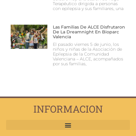
Terapéutico dirigida a personas
con epilepsia y sus familiares, una
Las Familias De ALCE Disfrutaron
De La Dreamnight En Bioparc
Valencia
El pasado viernes 5 de junio, los
niños y niñas de la Asociación de
Epilepsia de la Comunidad
Valenciana – ALCE, acompañados
por sus familias,
INFORMACION