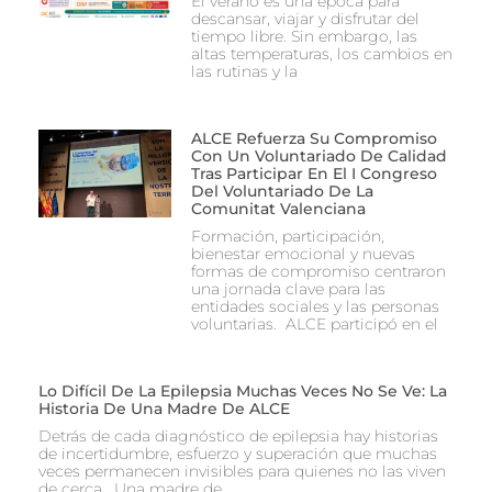
El verano es una época para
descansar, viajar y disfrutar del
tiempo libre. Sin embargo, las
altas temperaturas, los cambios en
las rutinas y la
ALCE Refuerza Su Compromiso
Con Un Voluntariado De Calidad
Tras Participar En El I Congreso
Del Voluntariado De La
Comunitat Valenciana
Formación, participación,
bienestar emocional y nuevas
formas de compromiso centraron
una jornada clave para las
entidades sociales y las personas
voluntarias. ALCE participó en el
Lo Difícil De La Epilepsia Muchas Veces No Se Ve: La
Historia De Una Madre De ALCE
Detrás de cada diagnóstico de epilepsia hay historias
de incertidumbre, esfuerzo y superación que muchas
veces permanecen invisibles para quienes no las viven
de cerca. Una madre de