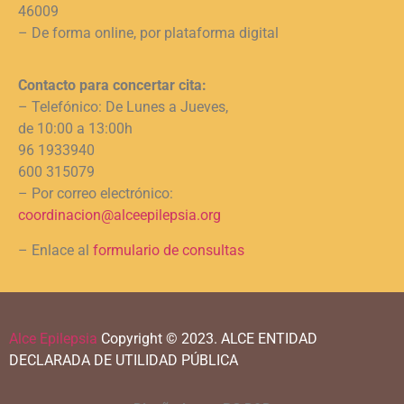
46009
– De forma online, por plataforma digital
Contacto para concertar cita:
– Telefónico: De Lunes a Jueves,
de 10:00 a 13:00h
96 1933940
600 315079
– Por correo electrónico:
coordinacion@alceepilepsia.org
– Enlace al
formulario de consultas
Alce Epilepsia
Copyright © 2023.
ALCE ENTIDAD
DECLARADA DE UTILIDAD PÚBLICA