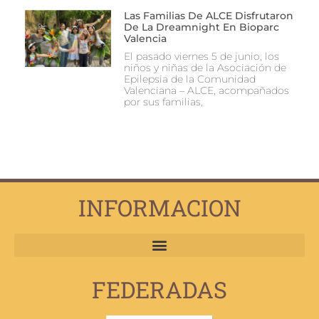
Las Familias De ALCE Disfrutaron
De La Dreamnight En Bioparc
Valencia
El pasado viernes 5 de junio, los
niños y niñas de la Asociación de
Epilepsia de la Comunidad
Valenciana – ALCE, acompañados
por sus familias,
INFORMACION
FEDERADAS