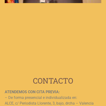
d
V
d
C
V
F
p
b
e
n
c
c
j
L
CONTACTO
ATENDEMOS CON CITA PREVIA:
– De forma presencial e individualizada en:
ALCE, c/ Periodista Llorente, 3, bajo, drcha – Valencia