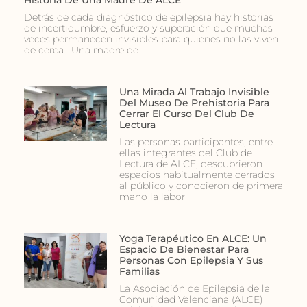
Historia De Una Madre De ALCE
Detrás de cada diagnóstico de epilepsia hay historias
de incertidumbre, esfuerzo y superación que muchas
veces permanecen invisibles para quienes no las viven
de cerca. Una madre de
Una Mirada Al Trabajo Invisible
Del Museo De Prehistoria Para
Cerrar El Curso Del Club De
Lectura
Las personas participantes, entre
ellas integrantes del Club de
Lectura de ALCE, descubrieron
espacios habitualmente cerrados
al público y conocieron de primera
mano la labor
Yoga Terapéutico En ALCE: Un
Espacio De Bienestar Para
Personas Con Epilepsia Y Sus
Familias
La Asociación de Epilepsia de la
Comunidad Valenciana (ALCE)