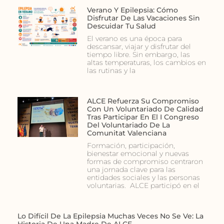
Verano Y Epilepsia: Cómo
Disfrutar De Las Vacaciones Sin
Descuidar Tu Salud
El verano es una época para
descansar, viajar y disfrutar del
tiempo libre. Sin embargo, las
altas temperaturas, los cambios en
las rutinas y la
ALCE Refuerza Su Compromiso
Con Un Voluntariado De Calidad
Tras Participar En El I Congreso
Del Voluntariado De La
Comunitat Valenciana
Formación, participación,
bienestar emocional y nuevas
formas de compromiso centraron
una jornada clave para las
entidades sociales y las personas
voluntarias. ALCE participó en el
Lo Difícil De La Epilepsia Muchas Veces No Se Ve: La