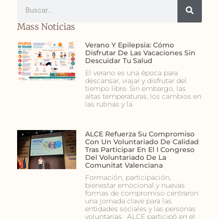
Mass Noticias
Verano Y Epilepsia: Cómo
Disfrutar De Las Vacaciones Sin
Descuidar Tu Salud
El verano es una época para
descansar, viajar y disfrutar del
tiempo libre. Sin embargo, las
altas temperaturas, los cambios en
las rutinas y la
ALCE Refuerza Su Compromiso
Con Un Voluntariado De Calidad
Tras Participar En El I Congreso
Del Voluntariado De La
Comunitat Valenciana
Formación, participación,
bienestar emocional y nuevas
formas de compromiso centraron
una jornada clave para las
entidades sociales y las personas
voluntarias. ALCE participó en el