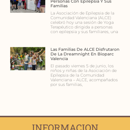
Personas Con Epilepsia Y Sus
Familias
La Asociación de Epilepsia de la
Comunidad Valenciana (ALCE)
celebró hoy una sesión de Yoga
Terapéutico dirigida a personas
con epilepsia y sus familiares, una
Las Familias De ALCE Disfrutaron
De La Dreamnight En Bioparc
Valencia
El pasado viernes 5 de junio, los
niños y niñas de la Asociación de
Epilepsia de la Comunidad
Valenciana – ALCE, acompañados
por sus familias,
INFORMACION