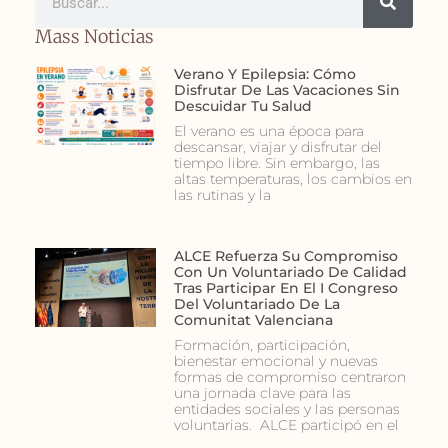
Mass Noticias
Verano Y Epilepsia: Cómo
Disfrutar De Las Vacaciones Sin
Descuidar Tu Salud
El verano es una época para
descansar, viajar y disfrutar del
tiempo libre. Sin embargo, las
altas temperaturas, los cambios en
las rutinas y la
ALCE Refuerza Su Compromiso
Con Un Voluntariado De Calidad
Tras Participar En El I Congreso
Del Voluntariado De La
Comunitat Valenciana
Formación, participación,
bienestar emocional y nuevas
formas de compromiso centraron
una jornada clave para las
entidades sociales y las personas
voluntarias. ALCE participó en el