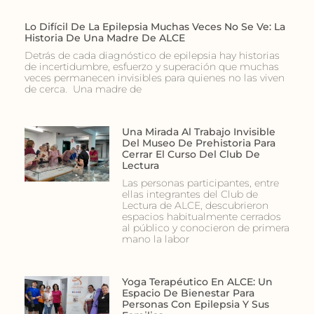
Lo Difícil De La Epilepsia Muchas Veces No Se Ve: La
Historia De Una Madre De ALCE
Detrás de cada diagnóstico de epilepsia hay historias
de incertidumbre, esfuerzo y superación que muchas
veces permanecen invisibles para quienes no las viven
de cerca. Una madre de
Una Mirada Al Trabajo Invisible
Del Museo De Prehistoria Para
Cerrar El Curso Del Club De
Lectura
Las personas participantes, entre
ellas integrantes del Club de
Lectura de ALCE, descubrieron
espacios habitualmente cerrados
al público y conocieron de primera
mano la labor
Yoga Terapéutico En ALCE: Un
Espacio De Bienestar Para
Personas Con Epilepsia Y Sus