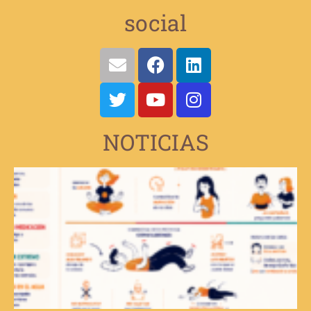
social
NOTICIAS
V
e
d
d
v
s
d
t
E