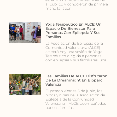
al público y conocieron de primera
mano la labor
Yoga Terapéutico En ALCE: Un
Espacio De Bienestar Para
Personas Con Epilepsia Y Sus
Familias
La Asociación de Epilepsia de la
Comunidad Valenciana (ALCE)
celebró hoy una sesión de Yoga
Terapéutico dirigida a personas
con epilepsia y sus familiares, una
Las Familias De ALCE Disfrutaron
De La Dreamnight En Bioparc
Valencia
El pasado viernes 5 de junio, los
niños y niñas de la Asociación de
Epilepsia de la Comunidad
Valenciana – ALCE, acompañados
por sus familias,