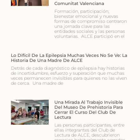
Comunitat Valenciana
Formación, participación,
bienestar emocional y nuevas
formas de compromiso centraron
una jornada clave para las
entidades sociales y las personas
voluntarias. ALCE participó en el
Lo Difícil De La Epilepsia Muchas Veces No Se Ve: La
Historia De Una Madre De ALCE
Detrás de cada diagnóstico de epilepsia hay historias
de incertidumbre, esfuerzo y superación que muchas
veces permanecen invisibles para quienes no las viven
de cerca. Una madre de
Una Mirada Al Trabajo Invisible
Del Museo De Prehistoria Para
Cerrar El Curso Del Club De
Lectura
Las personas participantes, entre
ellas integrantes del Club de
Lectura de ALCE, descubrieron
espacios habitualmente cerrados