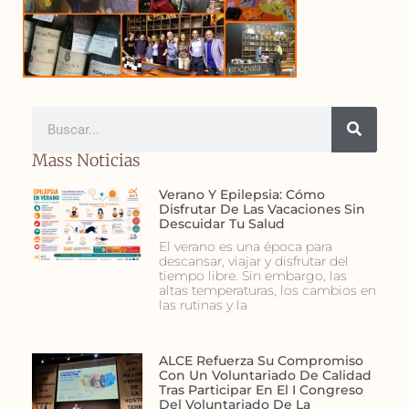
Mass Noticias
Verano Y Epilepsia: Cómo
Disfrutar De Las Vacaciones Sin
Descuidar Tu Salud
El verano es una época para
descansar, viajar y disfrutar del
tiempo libre. Sin embargo, las
altas temperaturas, los cambios en
las rutinas y la
ALCE Refuerza Su Compromiso
Con Un Voluntariado De Calidad
Tras Participar En El I Congreso
Del Voluntariado De La