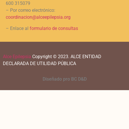
600 315079
– Por correo electrónico:
coordinacion@alceepilepsia.org
– Enlace al
formulario de consultas
Alce Epilepsia
Copyright © 2023.
ALCE ENTIDAD
DECLARADA DE UTILIDAD PÚBLICA
Diseñado pro BC D&D