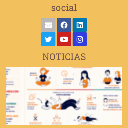
social
NOTICIAS
V
e
d
d
v
s
d
t
E