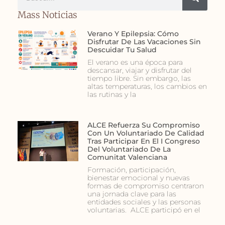
Mass Noticias
Verano Y Epilepsia: Cómo
Disfrutar De Las Vacaciones Sin
Descuidar Tu Salud
El verano es una época para
descansar, viajar y disfrutar del
tiempo libre. Sin embargo, las
altas temperaturas, los cambios en
las rutinas y la
ALCE Refuerza Su Compromiso
Con Un Voluntariado De Calidad
Tras Participar En El I Congreso
Del Voluntariado De La
Comunitat Valenciana
Formación, participación,
bienestar emocional y nuevas
formas de compromiso centraron
una jornada clave para las
entidades sociales y las personas
voluntarias. ALCE participó en el