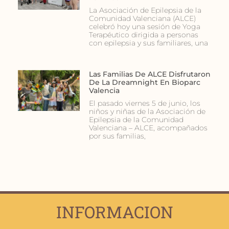
La Asociación de Epilepsia de la
Comunidad Valenciana (ALCE)
celebró hoy una sesión de Yoga
Terapéutico dirigida a personas
con epilepsia y sus familiares, una
Las Familias De ALCE Disfrutaron
De La Dreamnight En Bioparc
Valencia
El pasado viernes 5 de junio, los
niños y niñas de la Asociación de
Epilepsia de la Comunidad
Valenciana – ALCE, acompañados
por sus familias,
INFORMACION