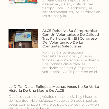
El verano es una época para
descansar, viajar y disfrutar del
tiempo libre. Sin embargo, las
altas temperaturas, los cambios en
las rutinas y la
ALCE Refuerza Su Compromiso
Con Un Voluntariado De Calidad
Tras Participar En El I Congreso
Del Voluntariado De La
Comunitat Valenciana
Formación, participación,
bienestar emocional y nuevas
formas de compromiso centraron
una jornada clave para las
entidades sociales y las personas
voluntarias. ALCE participó en el
Lo Difícil De La Epilepsia Muchas Veces No Se Ve: La
Historia De Una Madre De ALCE
Detrás de cada diagnóstico de epilepsia hay historias
de incertidumbre, esfuerzo y superación que muchas
veces permanecen invisibles para quienes no las viven
de cerca. Una madre de