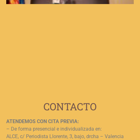
d
V
d
C
V
F
p
b
e
n
c
c
j
L
CONTACTO
ATENDEMOS CON CITA PREVIA:
– De forma presencial e individualizada en:
ALCE, c/ Periodista Llorente, 3, bajo, drcha – Valencia