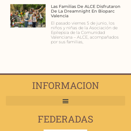
Las Familias De ALCE Disfrutaron
De La Dreamnight En Bioparc
Valencia
El pasado viernes 5 de junio, los
niños y niñas de la Asociación de
Epilepsia de la Comunidad
Valenciana – ALCE, acompañados
por sus familias,
INFORMACION
FEDERADAS