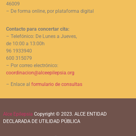
46009
– De forma online, por plataforma digital
Contacto para concertar cita:
– Telefónico: De Lunes a Jueves,
de 10:00 a 13:00h
96 1933940
600 315079
– Por correo electrónico:
coordinacion@alceepilepsia.org
– Enlace al
formulario de consultas
Alce Epilepsia
Copyright © 2023.
ALCE ENTIDAD
DECLARADA DE UTILIDAD PÚBLICA