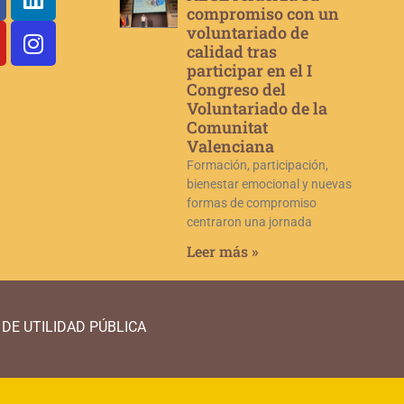
compromiso con un
voluntariado de
calidad tras
participar en el I
Congreso del
Voluntariado de la
Comunitat
Valenciana
Formación, participación,
bienestar emocional y nuevas
formas de compromiso
centraron una jornada
Leer más »
DE UTILIDAD PÚBLICA