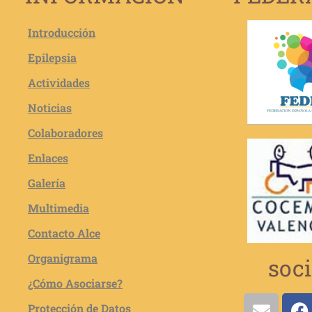
Introducción
Epilepsia
Actividades
Noticias
Colaboradores
Enlaces
Galería
Multimedia
Contacto Alce
Organigrama
soci
¿Cómo Asociarse?
Protección de Datos