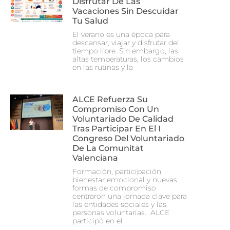
Disfrutar De Las
Vacaciones Sin Descuidar
Tu Salud
El verano es una época para
descansar, viajar y disfrutar del
tiempo libre. Sin embargo, las
altas temperaturas, los cambios
en las rutinas y la
ALCE Refuerza Su
Compromiso Con Un
Voluntariado De Calidad
Tras Participar En El I
Congreso Del Voluntariado
De La Comunitat
Valenciana
Formación, participación,
bienestar emocional y nuevas
formas de compromiso
centraron una jornada clave para
las entidades sociales y las
personas voluntarias. ALCE
participó en el