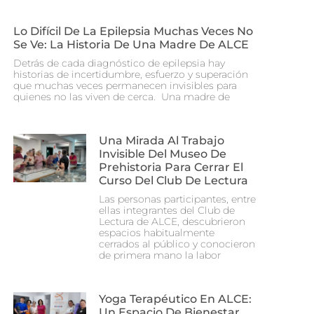
Lo Difícil De La Epilepsia Muchas Veces No
Se Ve: La Historia De Una Madre De ALCE
Detrás de cada diagnóstico de epilepsia hay
historias de incertidumbre, esfuerzo y superación
que muchas veces permanecen invisibles para
quienes no las viven de cerca. Una madre de
Una Mirada Al Trabajo
Invisible Del Museo De
Prehistoria Para Cerrar El
Curso Del Club De Lectura
Las personas participantes, entre
ellas integrantes del Club de
Lectura de ALCE, descubrieron
espacios habitualmente
cerrados al público y conocieron
de primera mano la labor
Yoga Terapéutico En ALCE:
Un Espacio De Bienestar