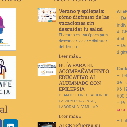
Verano y epilepsia:
ATEN
cómo disfrutar de las
– De
vacaciones sin
indiv
descuidar tu salud
ALCE,
El verano es una época para
drch
descansar, viajar y disfrutar
– De
del tiempo
digit
Leer más »
GUÍA PARA EL
Cont
ACOMPAÑAMIENTO
– Te
EDUCATIVO AL
ALUMNADO CON
de 1
EPILEPSIA
96 1
PLAN DE CONCILIACIÓN DE
600 
LA VIDA PERSONAL ,
– Por
al
LABORAL Y FAMILIAR
coor
Leer más »
– En
ALCE refuerza su