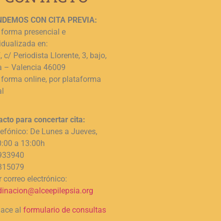
DEMOS CON CITA PREVIA:
 forma presencial e
idualizada en:
 c/ Periodista Llorente, 3, bajo,
a – Valencia 46009
 forma online, por plataforma
al
acto para concertar cita:
lefónico: De Lunes a Jueves,
0:00 a 13:00h
933940
315079
 correo electrónico:
dinacion@alceepilepsia.org
lace al
formulario de consultas